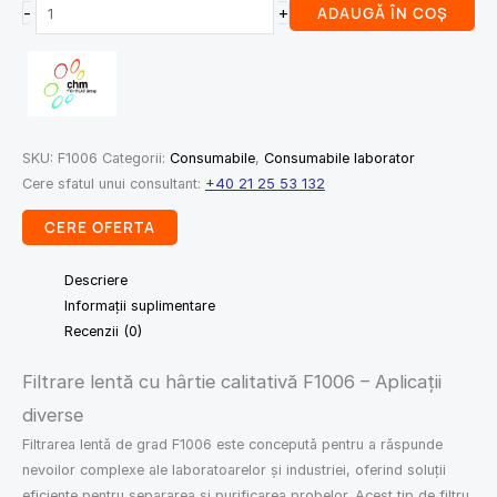
-
+
ADAUGĂ ÎN COȘ
SKU:
F1006
Categorii:
Consumabile
,
Consumabile laborator
Cere sfatul unui consultant:
+40 21 25 53 132
CERE OFERTA
Descriere
Informații suplimentare
Recenzii (0)
Filtrare lentă cu hârtie calitativă F1006 – Aplicații
diverse
Filtrarea lentă de grad F1006 este concepută pentru a răspunde
nevoilor complexe ale laboratoarelor și industriei, oferind soluții
eficiente pentru separarea și purificarea probelor. Acest tip de filtru