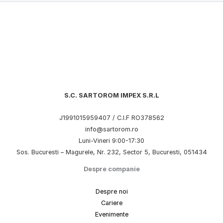
S.C. SARTOROM IMPEX S.R.L
J1991015959407 / C.I.F RO378562
info@sartorom.ro
Luni-Vineri 9:00-17:30
Sos. Bucuresti – Magurele, Nr. 232, Sector 5, Bucuresti, 051434
Despre companie
Despre noi
Cariere
Evenimente