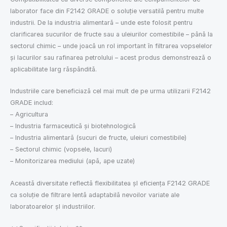
laborator face din F2142 GRADE o soluție versatilă pentru multe
industrii. De la industria alimentară – unde este folosit pentru
clarificarea sucurilor de fructe sau a uleiurilor comestibile – până la
sectorul chimic – unde joacă un rol important în filtrarea vopselelor
și lacurilor sau rafinarea petrolului – acest produs demonstrează o
aplicabilitate larg răspândită.
Industriile care beneficiază cel mai mult de pe urma utilizarii F2142
GRADE includ:
– Agricultura
– Industria farmaceuticǎ și biotehnologicǎ
– Industria alimentarǎ (sucuri de fructe, uleiuri comestibile)
– Sectorul chimic (vopsele, lacuri)
– Monitorizarea mediului (apǎ, ape uzate)
Aceastǎ diversitate reflectǎ flexibilitatea șI eficiența F2142 GRADE
ca soluție de filtrare lentǎ adaptabilǎ nevoilor variate ale
laboratoarelor șI industriilor.