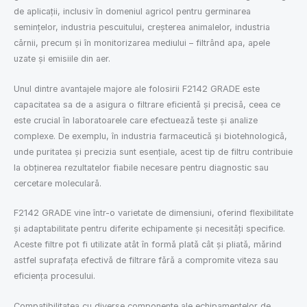
de aplicații, inclusiv în domeniul agricol pentru germinarea
semințelor, industria pescuitului, creșterea animalelor, industria
cărnii, precum și în monitorizarea mediului – filtrând apa, apele
uzate și emisiile din aer.
Unul dintre avantajele majore ale folosirii F2142 GRADE este
capacitatea sa de a asigura o filtrare eficientă și precisă, ceea ce
este crucial în laboratoarele care efectuează teste și analize
complexe. De exemplu, în industria farmaceutică și biotehnologică,
unde puritatea și precizia sunt esențiale, acest tip de filtru contribuie
la obținerea rezultatelor fiabile necesare pentru diagnostic sau
cercetare moleculară.
F2142 GRADE vine într-o varietate de dimensiuni, oferind flexibilitate
și adaptabilitate pentru diferite echipamente și necesități specifice.
Aceste filtre pot fi utilizate atât în formă plată cât și pliată, mărind
astfel suprafața efectivă de filtrare fără a compromite viteza sau
eficiența procesului.
Compatibilitatea cu diverse componente ale echipamentelor de