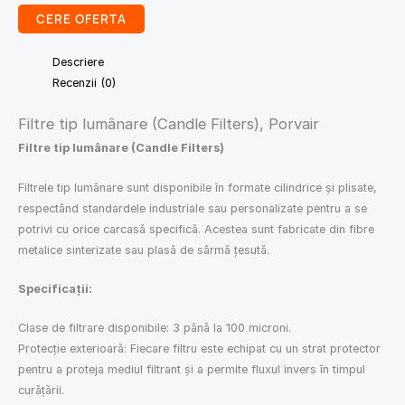
CERE OFERTA
Descriere
Recenzii (0)
Filtre tip lumânare (Candle Filters), Porvair
Filtre tip lumânare (Candle Filters)
Filtrele tip lumânare sunt disponibile în formate cilindrice și plisate,
respectând standardele industriale sau personalizate pentru a se
potrivi cu orice carcasă specifică. Acestea sunt fabricate din fibre
metalice sinterizate sau plasă de sârmă țesută.
Specificații:
Clase de filtrare disponibile: 3 până la 100 microni.
Protecție exterioară: Fiecare filtru este echipat cu un strat protector
pentru a proteja mediul filtrant și a permite fluxul invers în timpul
curățării.