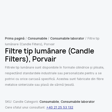
Prima pagină
/
Consumabile
/
Consumabile laborator
/ Filtre tip
lumânare (Candle Filters), Porvair
Filtre tip lumânare (Candle
Filters), Porvair
Filtrele tip lumânare sunt disponibile în formate cilindrice și plisate,
respectând standardele industriale sau personalizate pentru a se
potrivi cu orice carcasă specifică. Acestea sunt fabricate din fibre
metalice sinterizate sau plasă de sârmă țesută.
SKU:
Candle
Categorii:
Consumabile
,
Consumabile laborator
Cere sfatul unui consultant:
+40 21 25 53 132