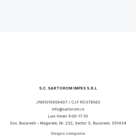
S.C. SARTOROM IMPEX S.R.L
J1991015959407 / C.I.F RO378562
info@sartorom.ro
Luni-Vineri 9:00-17:30
Sos. Bucuresti – Magurele, Nr. 232, Sector 5, Bucuresti, 051434
Despre companie