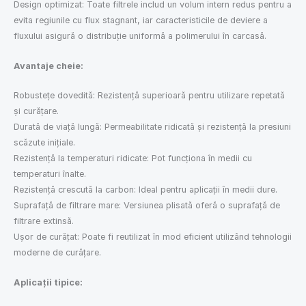
Design optimizat: Toate filtrele includ un volum intern redus pentru a
evita regiunile cu flux stagnant, iar caracteristicile de deviere a
fluxului asigură o distribuție uniformă a polimerului în carcasă.
Avantaje cheie:
Robustețe dovedită: Rezistență superioară pentru utilizare repetată
și curățare.
Durată de viață lungă: Permeabilitate ridicată și rezistență la presiuni
scăzute inițiale.
Rezistență la temperaturi ridicate: Pot funcționa în medii cu
temperaturi înalte.
Rezistență crescută la carbon: Ideal pentru aplicații în medii dure.
Suprafață de filtrare mare: Versiunea plisată oferă o suprafață de
filtrare extinsă.
Ușor de curățat: Poate fi reutilizat în mod eficient utilizând tehnologii
moderne de curățare.
Aplicații tipice: