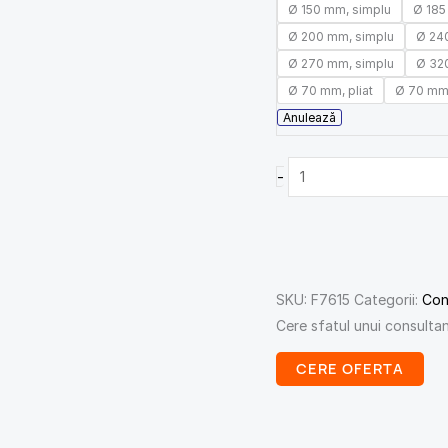
Ø 150 mm, simplu
Ø 185
Ø 200 mm, simplu
Ø 240
Ø 270 mm, simplu
Ø 320
Ø 70 mm, pliat
Ø 70 mm,
Anulează
-
SKU:
F7615
Categorii:
Con
Cere sfatul unui consulta
CERE OFERTA