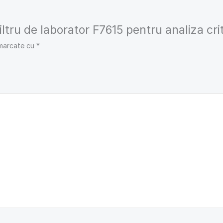
Filtru de laborator F7615 pentru analiza cri
 marcate cu
*