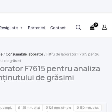
Resigilate
Parteneri
Contact
le
/
Consumabile laborator
/ Filtru de laborator F7615 pentru
lui de grăsimi
aborator F7615 pentru analiza
nținutului de grăsimi
, simplu
Ø 125 mm, pliat
Ø 125 mm, simplu
Ø 150 mm, pliat