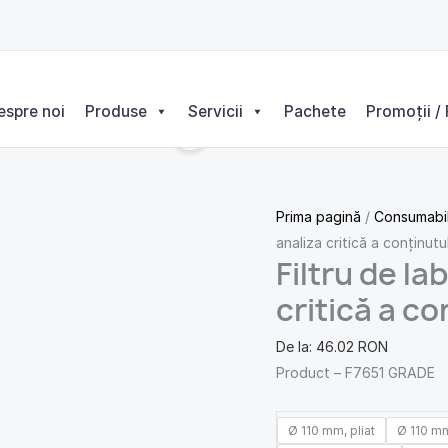
Cantitate
Filtru
de
laborator
espre noi
Produse
Servicii
Pachete
Promoții / 
F7615
pentru
analiza
critică
Prima pagină
/
Consumabi
a
analiza critică a conținutu
conținutului
Filtru de l
de
grăsimi
critică a co
De la:
46.02
RON
Product – F7651 GRADE
Ø 110 mm, pliat
Ø 110 mm