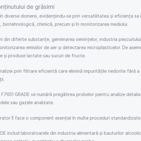
onținutului de grăsimi
diverse domenii, evidențiindu-se prin versatilitatea și eficiența sa 
, biotehnologică, chimică, precum și în monitorizarea mediului.
mi din diferite substanțe, germinarea semințelor, industria pescuitului,
monitorizarea emisiilor de aer și detectarea microplasticelor. De ase
pte și produse lactate sau sucuri de fructe.
 analizei prin filtrare eficientă care elimină impuritățile nedorite făr
ii.
ul F7651 GRADE se numără pregătirea probelor pentru analize detaliate
idele sau gazele analizate.
tor îl face o component esenţial în multe proceduri standardizate d
E includ laboratoarele din industria alimentară şi bauturilor alcoolic