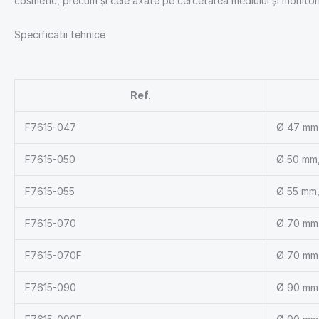
cosmetic, precum şi cele axate pe cercetarea mediului şi monitori
Specificatii tehnice
Ref.
F7615-047
Ø 47 mm,
F7615-050
Ø 50 mm,
F7615-055
Ø 55 mm,
F7615-070
Ø 70 mm,
F7615-070F
Ø 70 mm,
F7615-090
Ø 90 mm,