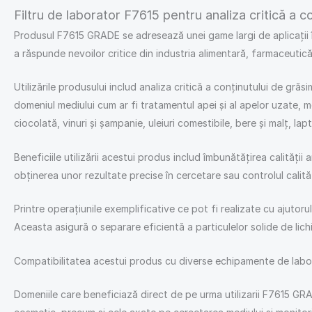
Filtru de laborator F7615 pentru analiza critică a c
Produsul F7615 GRADE se adresează unei game largi de aplicații în 
a răspunde nevoilor critice din industria alimentară, farmaceutică
Utilizările produsului includ analiza critică a conținutului de grăsi
domeniul mediului cum ar fi tratamentul apei și al apelor uzate, 
ciocolată, vinuri și șampanie, uleiuri comestibile, bere și malț, la
Beneficiile utilizării acestui produs includ îmbunătățirea calității
obținerea unor rezultate precise în cercetare sau controlul calităț
Printre operațiunile exemplificative ce pot fi realizate cu ajutor
Aceasta asigură o separare eficientă a particulelor solide de lich
Compatibilitatea acestui produs cu diverse echipamente de labora
Domeniile care beneficiază direct de pe urma utilizarii F7615 GRAD