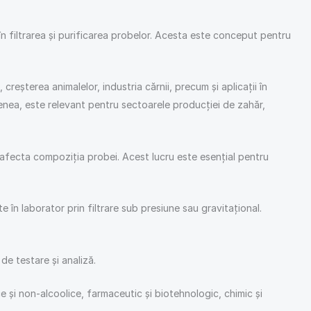
în filtrarea și purificarea probelor. Acesta este conceput pentru
 creșterea animalelor, industria cărnii, precum și aplicații în
menea, este relevant pentru sectoarele producției de zahăr,
ă a afecta compoziția probei. Acest lucru este esențial pentru
 în laborator prin filtrare sub presiune sau gravitaţional.
e testare și analiză.
e şi non-alcoolice, farmaceutic şi biotehnologic, chimic şi