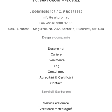
S.C. SARTOROM IMPEX S.R.L
J1991015959407 / C.I.F RO378562
info@sartorom.ro
Luni-Vineri 9:00-17:30
Sos. Bucuresti – Magurele, Nr. 232, Sector 5, Bucuresti, 051434
Despre companie
Despre noi
Cariere
Evenimente
Blog
Contul meu
Acreditări & Certificări
Contact
Servicii Sartorom
Servicii etalonare
Verificare metrologică