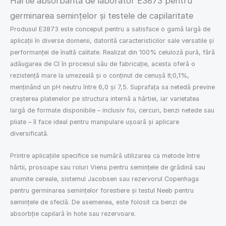
Hârtie absorbantă de laborator E3873 pentru
germinarea semințelor și testele de capilaritate
Produsul E3873 este conceput pentru a satisface o gamă largă de
aplicații în diverse domenii, datorită caracteristicilor sale versatile și
performanței de înaltă calitate. Realizat din 100% celuloză pură, fără
adăugarea de Cl în procesul său de fabricație, acesta oferă o
rezistență mare la umezeală și o conținut de cenușă lt;0,1%,
menținând un pH neutru între 6,0 și 7,5. Suprafața sa netedă previne
creșterea platenelor pe structura internă a hârtiei, iar varietatea
largă de formate disponibile – inclusiv foi, cercuri, benzi netede sau
pliate – îl face ideal pentru manipulare ușoară și aplicare
diversificată.
Printre aplicațiile specifice se numără utilizarea ca metode între
hârtii, prosoape sau roluri Viena pentru semințele de grădină sau
anumite cereale, sistemul Jacobsen sau rezervorul Copenhaga
pentru germinarea semințelor forestiere și testul Neeb pentru
semințele de sfeclă. De asemenea, este folosit ca benzi de
absorbție capilară în hote sau rezervoare.