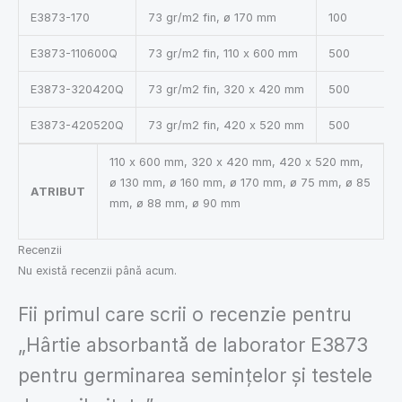
E3873-170
73 gr/m2 fin, ø 170 mm
100
E3873-110600Q
73 gr/m2 fin, 110 x 600 mm
500
E3873-320420Q
73 gr/m2 fin, 320 x 420 mm
500
E3873-420520Q
73 gr/m2 fin, 420 x 520 mm
500
110 x 600 mm, 320 x 420 mm, 420 x 520 mm,
ø 130 mm, ø 160 mm, ø 170 mm, ø 75 mm, ø 85
ATRIBUT
mm, ø 88 mm, ø 90 mm
Recenzii
Nu există recenzii până acum.
Fii primul care scrii o recenzie pentru
„Hârtie absorbantă de laborator E3873
pentru germinarea semințelor și testele