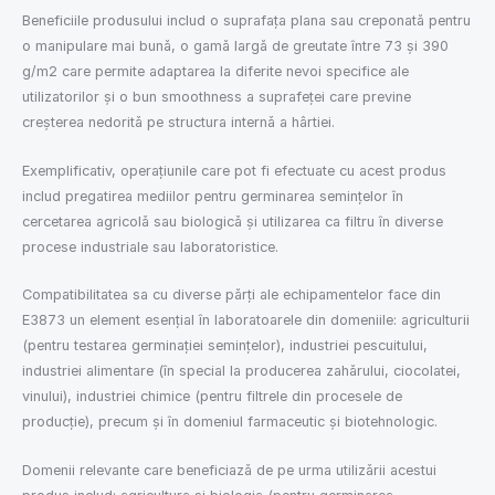
Beneficiile produsului includ o suprafața plana sau creponată pentru
o manipulare mai bună, o gamă largă de greutate între 73 și 390
g/m2 care permite adaptarea la diferite nevoi specifice ale
utilizatorilor și o bun smoothness a suprafeței care previne
creșterea nedoritǎ pe structura internǎ a hârtiei.
Exemplificativ, operațiunile care pot fi efectuate cu acest produs
includ pregatirea mediilor pentru germinarea seminţelor în
cercetarea agricolǎ sau biologicǎ şi utilizarea ca filtru în diverse
procese industriale sau laboratoristice.
Compatibilitatea sa cu diverse părți ale echipamentelor face din
E3873 un element esenţial în laboratoarele din domeniile: agriculturii
(pentru testarea germinaţiei seminţelor), industriei pescuitului,
industriei alimentare (în special la producerea zahărului, ciocolatei,
vinului), industriei chimice (pentru filtrele din procesele de
producţie), precum şi în domeniul farmaceutic şi biotehnologic.
Domenii relevante care beneficiazǎ de pe urma utilizǎrii acestui