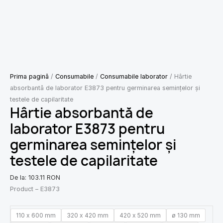
Prima pagină
/
Consumabile
/
Consumabile laborator
/ Hârtie
absorbantă de laborator E3873 pentru germinarea semințelor și
testele de capilaritate
Hârtie absorbantă de
laborator E3873 pentru
germinarea semințelor și
testele de capilaritate
De la:
103.11
RON
Product – E3873
110 x 600 mm
320 x 420 mm
420 x 520 mm
ø 130 mm