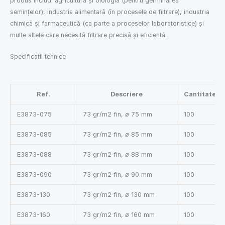
produs includ: agricultura şi biologia (pentru germinarea
seminţelor), industria alimentarǎ (în procesele de filtrare), industria
chimicǎ şi farmaceuticǎ (ca parte a proceselor laboratoristice) şi
multe altele care necesitǎ filtrare precisǎ şi eficientǎ.
Specificatii tehnice
Ref.
Descriere
Cantitate/C
E3873-075
73 gr/m2 fin, ø 75 mm
100
E3873-085
73 gr/m2 fin, ø 85 mm
100
E3873-088
73 gr/m2 fin, ø 88 mm
100
E3873-090
73 gr/m2 fin, ø 90 mm
100
E3873-130
73 gr/m2 fin, ø 130 mm
100
E3873-160
73 gr/m2 fin, ø 160 mm
100