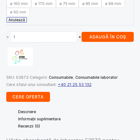
ø 160 mm
ø 170 mm
ø 75 mm
ø 85 mm
ø 88 mm
ø 90 mm
Anulează
-
+
ADAUGĂ ÎN COȘ
SKU:
E3873
Categorii:
Consumabile
,
Consumabile laborator
Cere sfatul unui consultant:
+40 21 25 53 132
CERE OFERTA
Descriere
Informații suplimentare
Recenzii (0)