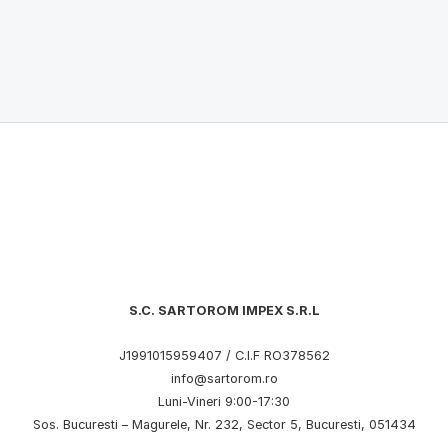
S.C. SARTOROM IMPEX S.R.L
J1991015959407 / C.I.F RO378562
info@sartorom.ro
Luni-Vineri 9:00-17:30
Sos. Bucuresti – Magurele, Nr. 232, Sector 5, Bucuresti, 051434