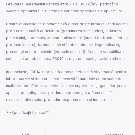
Greutatea materialului variază între 73 și 390 g/m2, permițând
selecția optimizată în funcție de cerințele specifice ale aplicațiilor.
Printre domeniile care beneficiază direct de pe urma utilizarii acestui
produs se numără agricultura (germinarea seminţelor), industria
pescuitului, zootehnia, industria alimentarǎ (sucuri de fructe, lapte și
produse lactate), farmaceuticǎ şi biotehnologie (diagnosticare),
precum şi sectorul chimic (vopsele şi lacuri). Aceastǎ versatilitate
subliniazǎ adaptabilitatea E3014 la diverse medii şi cerinţe tehnice.
În concluzie, E3014 reprezintǎ o soluţie eficientǎ şi versatilǎ pentru
laboratoarele şi industriile care necesitǎ materiale absorbante de
înaltǎ calitate. Prin caracteristicile sale superioare şi gama largǎ de
aplicaţii posibile, acest produs se dovedeşte a fi esenţial în
realizarea diverselor proceduri experimentale şi industriale.
**Specificaţii tehnice**