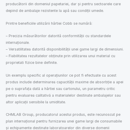
producătorii din domeniul papetariei, dar și pentru sectoarele care
depind de ambalaje rezistente la apă sau condiții umede.
Printre beneficiile utilizării hârtiei Cobb se numără:
– Precizia măsurătorilor datorită conformității cu standardele
internaționale.
– Versatilitatea datorită disponibilităţii unei game largi de dimensiuni.
– Fiabilitatea rezultatelor obţinute prin utilizarea unui material cu
proprietati fizice bine definite.
Un exemplu specific al operațiunilor ce pot fi efectuate cu acest
produs include determinarea capacităţii maxime de absorbţie a apei
pe o suprafaţa datã a hârtiei sau cartonului, un parametru critic
pentru evaluarea calitativã a materialelor destinate ambalajelor sau
altor aplicaţii sensibile la umiditate.
CHMLAB Group, producatorul acestui produs, este recunoscut pe
plan internaţional pentru furnizarea unei game largi de consumabile
şi echipamente destinate laboratoarelor din diverse domenii