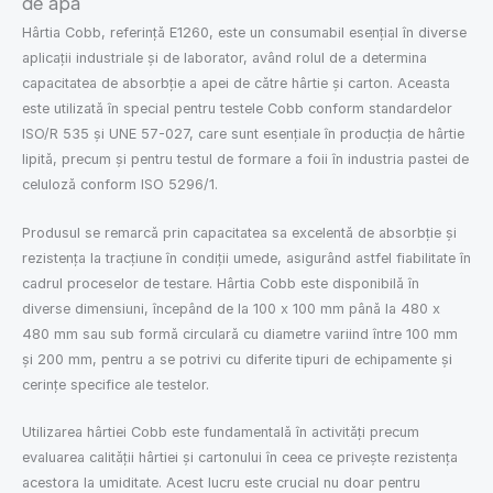
de apă
Hârtia Cobb, referință E1260, este un consumabil esențial în diverse
aplicații industriale și de laborator, având rolul de a determina
capacitatea de absorbție a apei de către hârtie și carton. Aceasta
este utilizată în special pentru testele Cobb conform standardelor
ISO/R 535 și UNE 57-027, care sunt esențiale în producția de hârtie
lipită, precum și pentru testul de formare a foii în industria pastei de
celuloză conform ISO 5296/1.
Produsul se remarcă prin capacitatea sa excelentă de absorbție și
rezistența la tracțiune în condiții umede, asigurând astfel fiabilitate în
cadrul proceselor de testare. Hârtia Cobb este disponibilă în
diverse dimensiuni, începând de la 100 x 100 mm până la 480 x
480 mm sau sub formă circulară cu diametre variind între 100 mm
și 200 mm, pentru a se potrivi cu diferite tipuri de echipamente și
cerințe specifice ale testelor.
Utilizarea hârtiei Cobb este fundamentală în activități precum
evaluarea calității hârtiei și cartonului în ceea ce privește rezistența
acestora la umiditate. Acest lucru este crucial nu doar pentru