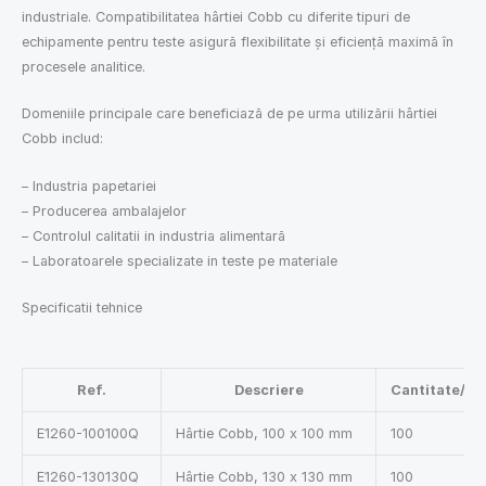
industriale. Compatibilitatea hârtiei Cobb cu diferite tipuri de
echipamente pentru teste asigurã flexibilitate şi eficienţã maximã în
procesele analitice.
Domeniile principale care beneficiazã de pe urma utilizãrii hârtiei
Cobb includ:
– Industria papetariei
– Producerea ambalajelor
– Controlul calitatii in industria alimentarã
– Laboratoarele specializate in teste pe materiale
Specificatii tehnice
Ref.
Descriere
Cantitate/Cu
E1260-100100Q
Hârtie Cobb, 100 x 100 mm
100
E1260-130130Q
Hârtie Cobb, 130 x 130 mm
100