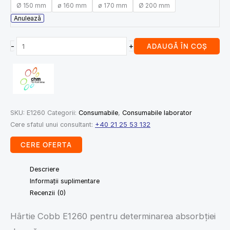
Ø 150 mm
ø 160 mm
ø 170 mm
Ø 200 mm
Anulează
-
+
ADAUGĂ ÎN COȘ
SKU:
E1260
Categorii:
Consumabile
,
Consumabile laborator
Cere sfatul unui consultant:
+40 21 25 53 132
CERE OFERTA
Descriere
Informații suplimentare
Recenzii (0)
Hârtie Cobb E1260 pentru determinarea absorbției