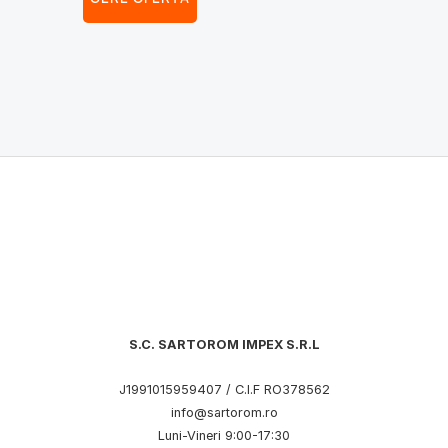
S.C. SARTOROM IMPEX S.R.L
J1991015959407 / C.I.F RO378562
info@sartorom.ro
Luni-Vineri 9:00-17:30