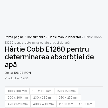
Prima pagină
/
Consumabile
/
Consumabile laborator
/ Hârtie Cobb
E1260 pentru determinarea absorbției de apă
Hârtie Cobb E1260 pentru
determinarea absorbției de
apă
De la:
106.98
RON
Product – E1260
100 x 100 mm
130 x 130 mm
150 x 150 mm
200 x 200 mm
230 x 230 mm
250 x 250 mm
420 x 520 mm
480 x 480 mm
Ø 100 mm
ø 130 mm