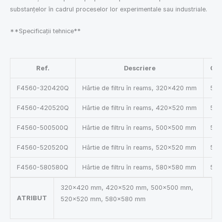
substanțelor în cadrul proceselor lor experimentale sau industriale.
**Specificaţii tehnice**
Ref.
Descriere
Can
F4560-320420Q
Hârtie de filtru în reams, 320×420 mm
500
F4560-420520Q
Hârtie de filtru în reams, 420×520 mm
500
F4560-500500Q
Hârtie de filtru în reams, 500×500 mm
500
F4560-520520Q
Hârtie de filtru în reams, 520×520 mm
500
F4560-580580Q
Hârtie de filtru în reams, 580×580 mm
500
320×420 mm, 420×520 mm, 500×500 mm,
ATRIBUT
520×520 mm, 580×580 mm