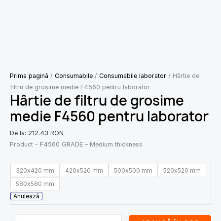
Prima pagină
/
Consumabile
/
Consumabile laborator
/ Hârtie de
filtru de grosime medie F4560 pentru laborator
Hârtie de filtru de grosime
medie F4560 pentru laborator
De la:
212.43
RON
Product – F4560 GRADE – Medium thickness
320x420 mm
420x520 mm
500x500 mm
520x520 mm
580x580 mm
Anulează