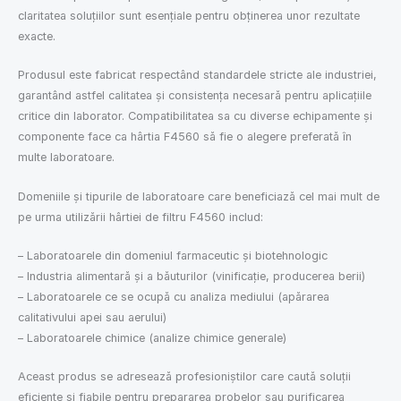
claritatea soluțiilor sunt esențiale pentru obținerea unor rezultate
exacte.
Produsul este fabricat respectând standardele stricte ale industriei,
garantând astfel calitatea și consistența necesară pentru aplicațiile
critice din laborator. Compatibilitatea sa cu diverse echipamente și
componente face ca hârtia F4560 să fie o alegere preferată în
multe laboratoare.
Domeniile și tipurile de laboratoare care beneficiază cel mai mult de
pe urma utilizării hârtiei de filtru F4560 includ:
– Laboratoarele din domeniul farmaceutic și biotehnologic
– Industria alimentară și a băuturilor (vinificație, producerea berii)
– Laboratoarele ce se ocupă cu analiza mediului (apărarea
calitativului apei sau aerului)
– Laboratoarele chimice (analize chimice generale)
Aceast produs se adresează profesioniștilor care caută soluții
eficiente și fiabile pentru prepararea probelor sau purificarea