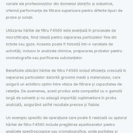
variate ale profesioniștilor din domeniul științific și industrial,
oferind performanțe de filtrare superioare pentru diferite tipuri de
probe și soluții.
Utilizarea hârtiei de filtru F4560 este esențială în procesele de
microfiltrație, fiind ideală pentru separarea particulelor fine din
lichide sau gaze. Aceasta poate fi folosită într-o varietate de
activități, inclusiv în analizele chimice, prepararea probelor pentru
cromatografie sau purificarea substanțelor.
Beneficiile utilizării hârtiei de filtru F4560 includ eficiența crescută în
separarea particulelor datorită grosimii medii a materialului, care
asigură un echilibru optim între viteza de filtrare și capacitatea de
retenție. De asemenea, acest produs este compatibil cu o gamută
largă de solvenți și nu adaugă impurități suplimentare în proba
analizată, asigurând astfel rezultate precise și fiabile.
Un exemplu specific de operațiune care poate fi realizată cu ajutorul
hârtiei de filtru F4560 include pregătirea eșantioanelor pentru
analizele spectroscopice sau cromatografice, unde puritatea și