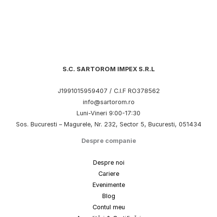
S.C. SARTOROM IMPEX S.R.L
J1991015959407 / C.I.F RO378562
info@sartorom.ro
Luni-Vineri 9:00-17:30
Sos. Bucuresti – Magurele, Nr. 232, Sector 5, Bucuresti, 051434
Despre companie
Despre noi
Cariere
Evenimente
Blog
Contul meu