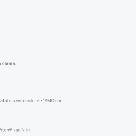
a cerere.
tivitate a sistemului de 18MΩ.cm
iton® sau Nitril