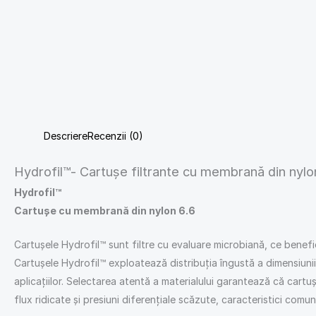
Descriere
Recenzii (0)
Hydrofil™- Cartușe filtrante cu membrană din nylon
Hydrofil™
Cartușe cu membrană din nylon 6.6
Cartușele Hydrofil™ sunt filtre cu evaluare microbiană, ce benef
Cartușele Hydrofil™ exploatează distribuția îngustă a dimensiunii 
aplicațiilor. Selectarea atentă a materialului garantează că cartu
flux ridicate și presiuni diferențiale scăzute, caracteristici com