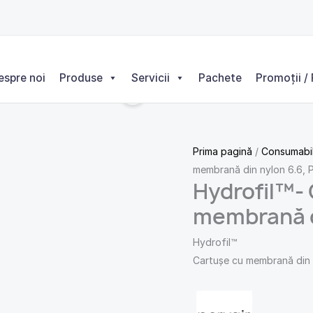
espre noi
Produse
Servicii
Pachete
Promoții / 
Prima pagină
/
Consumabi
membrană din nylon 6.6, P
Hydrofil™- 
membrană di
Hydrofil™
Cartușe cu membrană din 