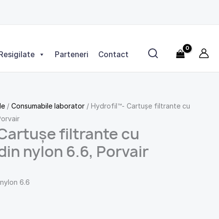
Resigilate
Parteneri
Contact
le
/
Consumabile laborator
/ Hydrofil™- Cartușe filtrante cu
orvair
Cartușe filtrante cu
n nylon 6.6, Porvair
nylon 6.6