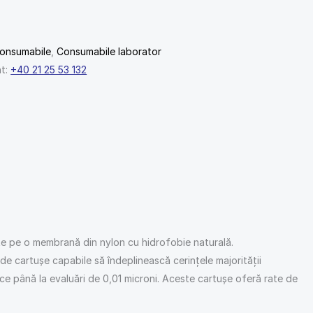
onsumabile
,
Consumabile laborator
nt:
+40 21 25 53 132
te pe o membrană din nylon cu hidrofobie naturală.
 de cartușe capabile să îndeplinească cerințele majorității
tice până la evaluări de 0,01 microni. Aceste cartușe oferă rate de