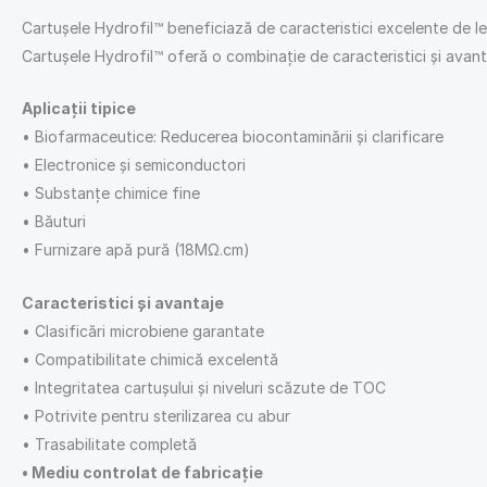
Cartușele Hydrofil™ beneficiază de caracteristici excelente de le
Cartușele Hydrofil™ oferă o combinație de caracteristici și avant
Aplicații tipice
• Biofarmaceutice: Reducerea biocontaminării și clarificare
• Electronice și semiconductori
• Substanțe chimice fine
• Băuturi
• Furnizare apă pură (18MΩ.cm)
Caracteristici și avantaje
• Clasificări microbiene garantate
• Compatibilitate chimică excelentă
• Integritatea cartușului și niveluri scăzute de TOC
• Potrivite pentru sterilizarea cu abur
• Trasabilitate completă
• Mediu controlat de fabricație