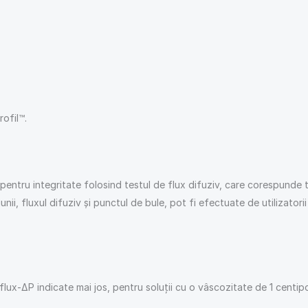
rofil™.
l pentru integritate folosind testul de flux difuziv, care corespun
nii, fluxul difuziv și punctul de bule, pot fi efectuate de utilizatori
lux-ΔP indicate mai jos, pentru soluții cu o vâscozitate de 1 centipo