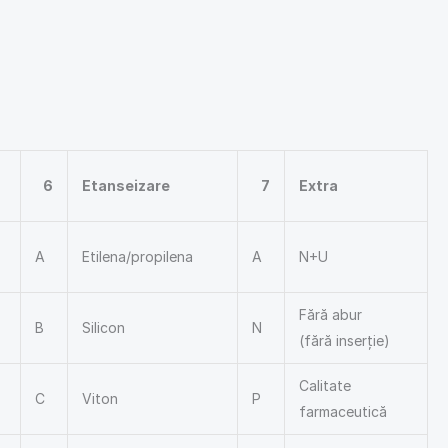
6
Etanseizare
7
Extra
A
Etilena/propilena
A
N+U
Fără abur
B
Silicon
N
(fără inserție)
Calitate
C
Viton
P
farmaceutică