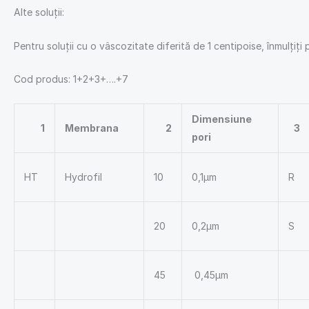
Alte soluții:
Pentru soluții cu o vâscozitate diferită de 1 centipoise, înmulțiți
Cod produs: 1+2+3+….+7
Dimensiune
1
Membrana
2
3
pori
HT
Hydrofil
10
0,1μm
R
20
0,2μm
S
45
0,45μm