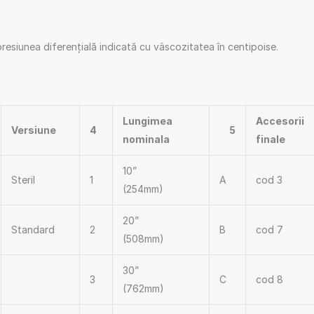
 presiunea diferențială indicată cu vâscozitatea în centipoise.
Lungimea
Accesorii
Versiune
4
5
nominala
finale
10”
Steril
1
A
cod 3
(254mm)
20”
Standard
2
B
cod 7
(508mm)
30”
3
C
cod 8
(762mm)