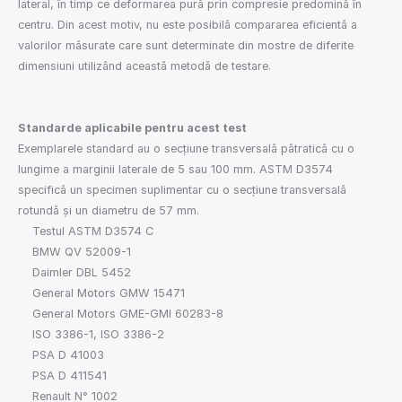
lateral, în timp ce deformarea pură prin compresie predomină în
centru. Din acest motiv, nu este posibilă compararea eficientă a
valorilor măsurate care sunt determinate din mostre de diferite
dimensiuni utilizând această metodă de testare.
Standarde aplicabile pentru acest test
Exemplarele standard au o secțiune transversală pătratică cu o
lungime a marginii laterale de 5 sau 100 mm. ASTM D3574
specifică un specimen suplimentar cu o secțiune transversală
rotundă și un diametru de 57 mm.
Testul ASTM D3574 C
BMW QV 52009-1
Daimler DBL 5452
General Motors GMW 15471
General Motors GME-GMI 60283-8
ISO 3386-1, ISO 3386-2
PSA D 41003
PSA D 411541
Renault N° 1002