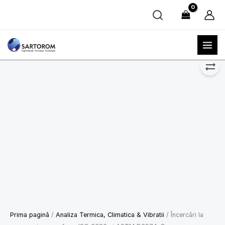
Skip
to
content
Prima pagină
/
Analiza Termica, Climatica & Vibratii
/ Încercări la