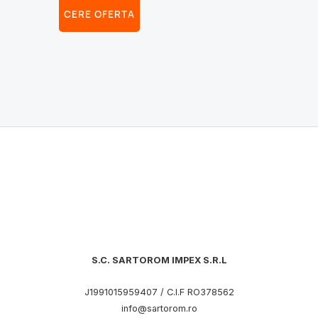
CERE OFERTA
S.C. SARTOROM IMPEX S.R.L
J1991015959407 / C.I.F RO378562
info@sartorom.ro