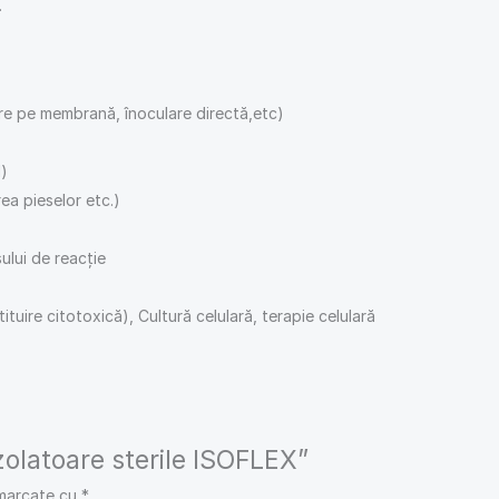
.
trare pe membrană, înoculare directă,etc)
l)
ea pieselor etc.)
ului de reacție
ituire citotoxică), Cultură celulară, terapie celulară
Izolatoare sterile ISOFLEX”
 marcate cu
*