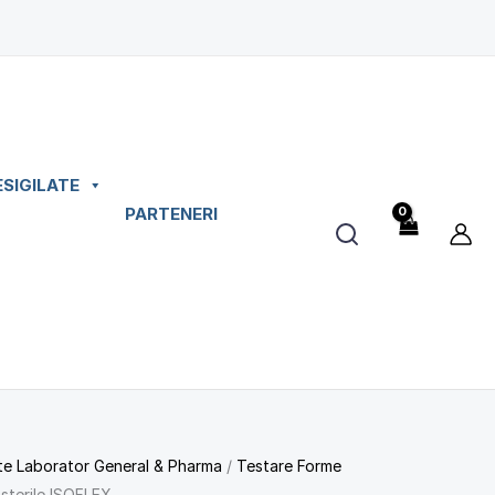
ESIGILATE
PARTENERI
e Laborator General & Pharma
/
Testare Forme
 sterile ISOFLEX