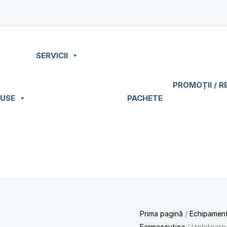
SERVICII
PROMOȚII / R
USE
PACHETE
Prima pagină
/
Echipament
Farmaceutice
/ Izolatoare