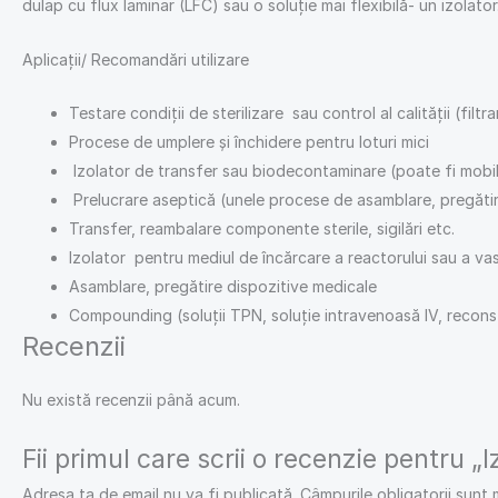
dulap cu flux laminar (LFC) sau o soluție mai flexibilă- un izolator
Aplicații/ Recomandări utilizare
Testare condiții de sterilizare sau control al calității (fil
Procese de umplere și închidere pentru loturi mici
Izolator de transfer sau biodecontaminare (poate fi mobi
Prelucrare aseptică (unele procese de asamblare, pregătir
Transfer, reambalare componente sterile, sigilări etc.
Izolator pentru mediul de încărcare a reactorului sau a vas
Asamblare, pregătire dispozitive medicale
Compounding (soluții TPN, soluție intravenoasă IV, reconst
Recenzii
Nu există recenzii până acum.
Fii primul care scrii o recenzie pentru „
Adresa ta de email nu va fi publicată.
Câmpurile obligatorii sunt