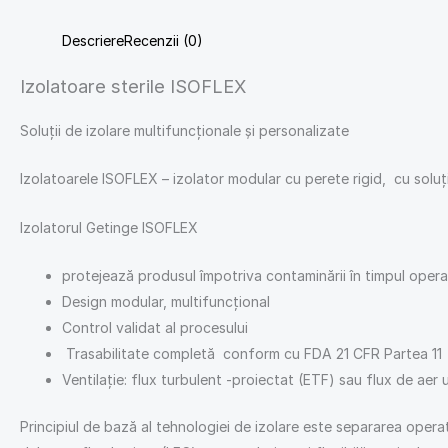
Descriere
Recenzii (0)
Izolatoare sterile ISOFLEX
Soluții de izolare multifuncționale și personalizate
Izolatoarele ISOFLEX – izolator modular cu perete rigid, cu solu
Izolatorul Getinge ISOFLEX
protejează produsul împotriva contaminării în timpul operaț
Design modular, multifuncțional
Control validat al procesului
Trasabilitate completă conform cu FDA 21 CFR Partea 11
Ventilație: flux turbulent -proiectat (ETF) sau flux de aer
Principiul de bază al tehnologiei de izolare este separarea operato