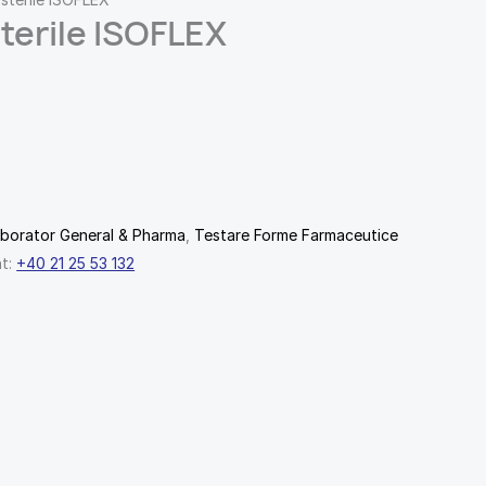
sterile ISOFLEX
borator General & Pharma
,
Testare Forme Farmaceutice
nt:
+40 21 25 53 132