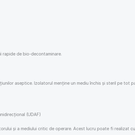
ții rapide de bio-decontaminare.
iunilor aseptice. Izolatorul menține un mediu închis și steril pe tot
 unidirecțional (UDAF)
rului și a mediului critic de operare. Acest lucru poate fi realizat c