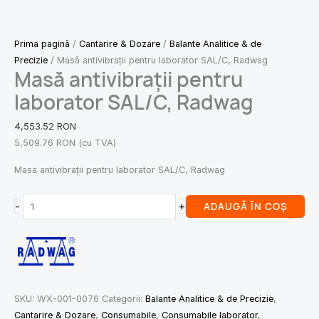
Prima pagină
/
Cantarire & Dozare
/
Balante Analitice & de
Precizie
/ Masă antivibrații pentru laborator SAL/C, Radwag
Masă antivibrații pentru
laborator SAL/C, Radwag
4,553.52
RON
5,509.76
RON
(cu TVA)
Masa antivibrații pentru laborator SAL/C, Radwag
-
+
ADAUGĂ ÎN COȘ
SKU:
WX-001-0076
Categorii:
Balante Analitice & de Precizie
,
Cantarire & Dozare
,
Consumabile
,
Consumabile laborator
,