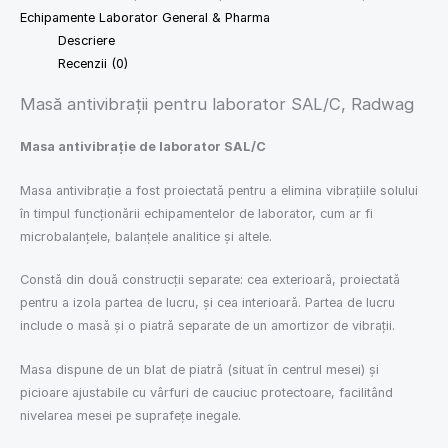
Echipamente Laborator General & Pharma
Descriere
Recenzii (0)
Masă antivibrații pentru laborator SAL/C, Radwag
Masa antivibrație de laborator SAL/C
Masa antivibrație a fost proiectată pentru a elimina vibrațiile solului
în timpul funcționării echipamentelor de laborator, cum ar fi
microbalanțele, balanțele analitice și altele.
Constă din două construcții separate: cea exterioară, proiectată
pentru a izola partea de lucru, și cea interioară. Partea de lucru
include o masă și o piatră separate de un amortizor de vibrații.
Masa dispune de un blat de piatră (situat în centrul mesei) și
picioare ajustabile cu vârfuri de cauciuc protectoare, facilitând
nivelarea mesei pe suprafețe inegale.