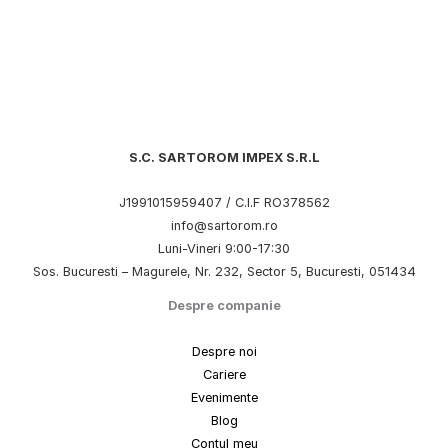
S.C. SARTOROM IMPEX S.R.L
J1991015959407 / C.I.F RO378562
info@sartorom.ro
Luni-Vineri 9:00-17:30
Sos. Bucuresti – Magurele, Nr. 232, Sector 5, Bucuresti, 051434
Despre companie
Despre noi
Cariere
Evenimente
Blog
Contul meu