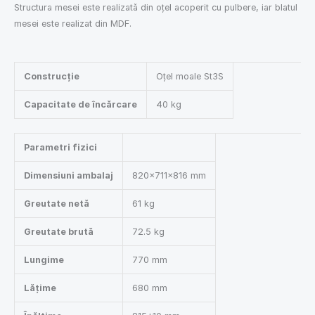
Structura mesei este realizată din oțel acoperit cu pulbere, iar blatul
mesei este realizat din MDF.
Construcție
Oțel moale St3S
Capacitate de încărcare
40 kg
Parametri fizici
Dimensiuni ambalaj
820×711×816 mm
Greutate netă
61 kg
Greutate brută
72.5 kg
Lungime
770 mm
Lățime
680 mm