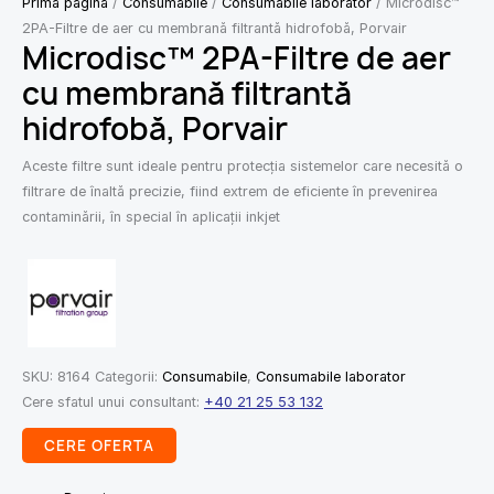
Prima pagină
/
Consumabile
/
Consumabile laborator
/ Microdisc™
2PA-Filtre de aer cu membrană filtrantă hidrofobă, Porvair
Microdisc™ 2PA-Filtre de aer
cu membrană filtrantă
hidrofobă, Porvair
Aceste filtre sunt ideale pentru protecția sistemelor care necesită o
filtrare de înaltă precizie, fiind extrem de eficiente în prevenirea
contaminării, în special în aplicații inkjet
SKU:
8164
Categorii:
Consumabile
,
Consumabile laborator
Cere sfatul unui consultant:
+40 21 25 53 132
CERE OFERTA