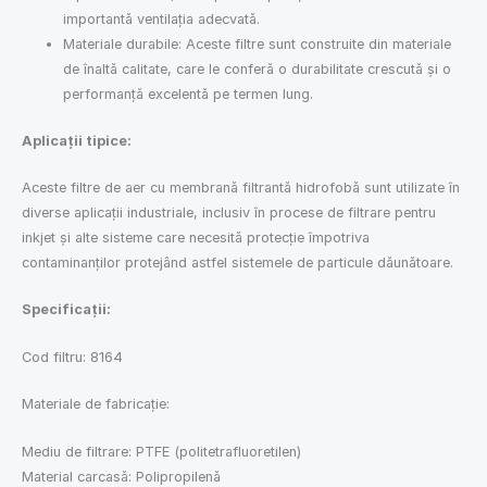
importantă ventilația adecvată.
Materiale durabile: Aceste filtre sunt construite din materiale
de înaltă calitate, care le conferă o durabilitate crescută și o
performanță excelentă pe termen lung.
Aplicații tipice:
Aceste filtre de aer cu membrană filtrantă hidrofobă sunt utilizate în
diverse aplicații industriale, inclusiv în procese de filtrare pentru
inkjet și alte sisteme care necesită protecție împotriva
contaminanților protejând astfel sistemele de particule dăunătoare.
Specificații:
Cod filtru: 8164
Materiale de fabricație:
Mediu de filtrare: PTFE (politetrafluoretilen)
Material carcasă: Polipropilenă