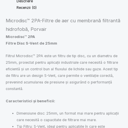
Descriere
Recenzii (0)
Microdisc™ 2PA-Filtre de aer cu membrană filtrantă
hidrofobă, Porvair
Microdisc™ 2PA
Filtre Disc S-Vent de 25mm
Filtrul Microdisc™ 2PA este un filtru de tip disc, cu un diametru de
25mm, proiectat pentru aplicații industriale care necesită o filtrare
eficientă și un control bun al fluxului de lichide sau gaze. Acest tip
de filtru are un design S-Vent, care permite o ventilație corectă,
prevenind acumularea de presiune și asigurând o performanță
constantă.
Caracteristici și beneficii:
Dimensiune disc: 25mm, un format mai mare pentru aplicații
care necesită o capacitate de filtrare mai mare.
Tip Filtru: S-Vent, ideal pentru aplicațiile în care este