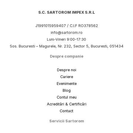
S.C. SARTOROM IMPEX S.R.L
J1991015959407 / C.I.F RO378562
info@sartorom.ro
Luni-Vineri 9:00-17:30
Sos. Bucuresti – Magurele, Nr. 232, Sector 5, Bucuresti, 051434
Despre companie
Despre noi
Cariere
Evenimente
Blog
Contul meu
Acreditări & Certificări
Contact
Servicii Sartorom