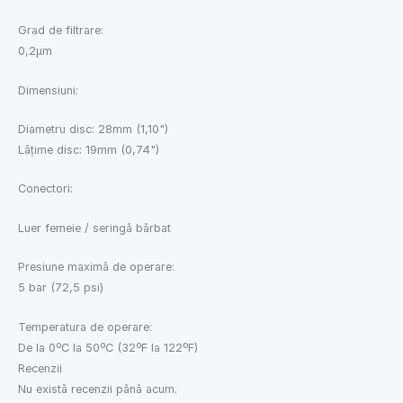
Grad de filtrare:
0,2μm
Dimensiuni:
Diametru disc: 28mm (1,10")
Lățime disc: 19mm (0,74")
Conectori:
Luer femeie / seringă bărbat
Presiune maximă de operare:
5 bar (72,5 psi)
Temperatura de operare:
De la 0ºC la 50ºC (32ºF la 122ºF)
Recenzii
Nu există recenzii până acum.