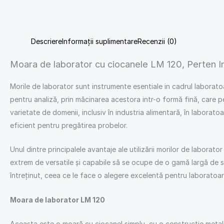
Descriere
Informații suplimentare
Recenzii (0)
Moara de laborator cu ciocanele LM 120, Perten In
Morile de laborator sunt instrumente esentiale in cadrul laborato
pentru analiză, prin măcinarea acestora intr-o formă fină, care pe
varietate de domenii, inclusiv în industria alimentară, în laborato
eficient pentru pregătirea probelor.
Unul dintre principalele avantaje ale utilizării morilor de labora
extrem de versatile și capabile să se ocupe de o gamă largă de sa
întreținut, ceea ce le face o alegere excelentă pentru laboratoar
Moara de laborator LM 120
Aceasta este o moară cu ciocanel simplu, cu o construcție metali