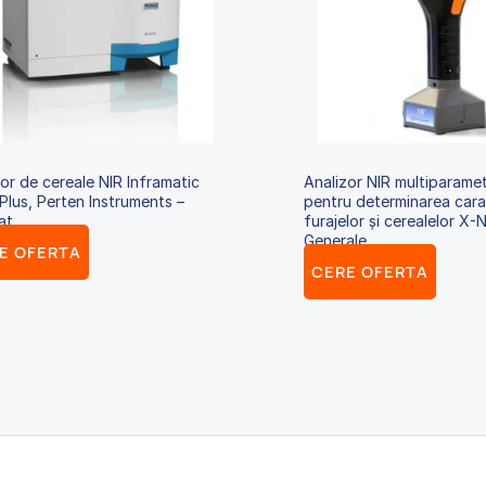
or de cereale NIR Inframatic
Analizor NIR multiparame
Plus, Perten Instruments –
pentru determinarea carac
at
furajelor și cerealelor X-
Generale
E OFERTA
CERE OFERTA