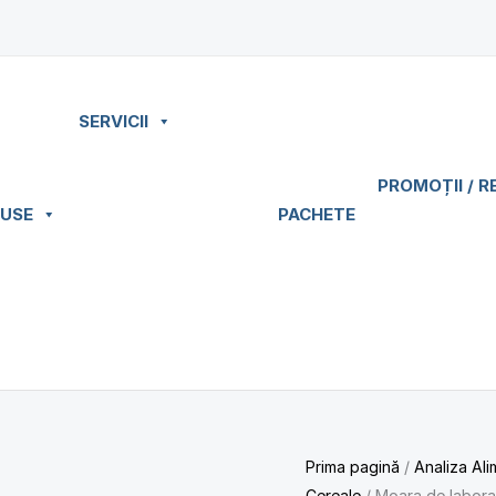
SERVICII
PROMOȚII / R
USE
PACHETE
Prima pagină
/
Analiza Ali
Cereale
/ Moara de laborat