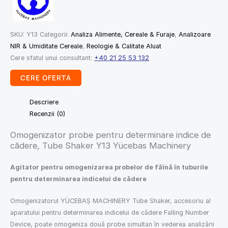
SKU:
Y13
Categorii:
Analiza Alimente, Cereale & Furaje
,
Analizoare
NIR & Umiditate Cereale
,
Reologie & Calitate Aluat
Cere sfatul unui consultant:
+40 21 25 53 132
CERE OFERTA
Descriere
Recenzii (0)
Omogenizator probe pentru determinare indice de
cădere, Tube Shaker Y13 Yücebas Machinery
Agitator pentru omogenizarea probelor de
fă
în
ă
în
tuburile
pentru determinarea indicelui de
cădere
Omogenizatorul YÜCEBAŞ MACHINERY Tube Shaker, accesoriu
al
aparatului
pentru determinarea indicelui de
cădere
Falling Number
Device, poate
omogeniza
două
probe simultan
în
vederea
analizării