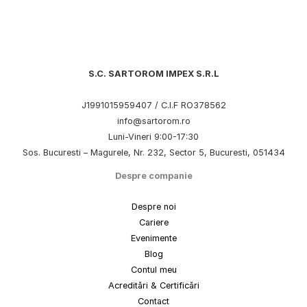
S.C. SARTOROM IMPEX S.R.L
J1991015959407 / C.I.F RO378562
info@sartorom.ro
Luni-Vineri 9:00-17:30
Sos. Bucuresti – Magurele, Nr. 232, Sector 5, Bucuresti, 051434
Despre companie
Despre noi
Cariere
Evenimente
Blog
Contul meu
Acreditări & Certificări
Contact