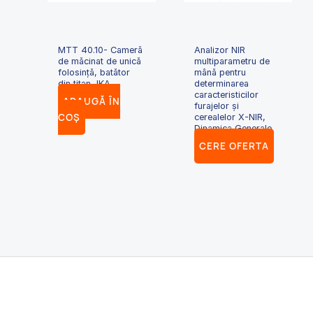
MTT 40.10- Cameră
Analizor NIR
de măcinat de unică
multiparametru de
folosință, batător
mână pentru
din titan, IKA
determinarea
caracteristicilor
ADAUGĂ ÎN
furajelor și
COȘ
cerealelor X-NIR,
Dinamica Generale
CERE OFERTA