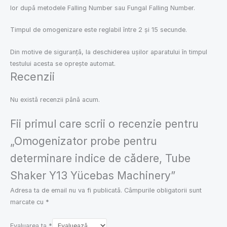
lor
după
metodele Falling Number
sau
Fungal Falling Number.
Timpul de omogenizare este reglabil
între
2
și
15 secunde.
Din
motive de
siguranță
,
la
deschiderea
ușilor
aparatului
în
timpul
testului
acesta
se
oprește
automat.
Recenzii
Nu există recenzii până acum.
Fii primul care scrii o recenzie pentru
„Omogenizator probe pentru
determinare indice de cădere, Tube
Shaker Y13 Yücebas Machinery”
Adresa ta de email nu va fi publicată.
Câmpurile obligatorii sunt
marcate cu
*
Evaluarea ta
*