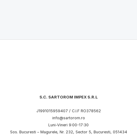
S.C. SARTOROM IMPEX S.R.L
J1991015959407 / C.I.F RO378562
info@sartorom.ro
Luni-Vineri 9:00-17:30
Sos. Bucuresti – Magurele, Nr. 232, Sector 5, Bucuresti, 051434