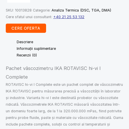
SKU:
10013828
Categorie:
Analiza Termica (DSC, TGA, DMA)
Cere sfatul unui consultant:
+40 21 25 53 132
CERE OFERTA
Descriere
Informații suplimentare
Recenzii (0)
Pachet vâscozimetru IKA ROTAVISC hi-vi I
Complete
ROTAVISC hi-vi I Complete este un pachet complet de vâscozimetru
IKA ROTAVISC pentru măsurarea precisă a vâscozității în laborator
și industrie. Varianta hi-vi I este destinată probelor cu vâscozitate
ridicată. Vâscozimetrele IKA ROTAVISC măsoară vâscozitatea într-
un domeniu foarte larg, de la 1 la 320.000.000 mPas, fiind potrivite
pentru probe fluide, paste și materiale cu vâscozitate ridicată. Gama
include pachete complete, soluții cu control al temperaturii și