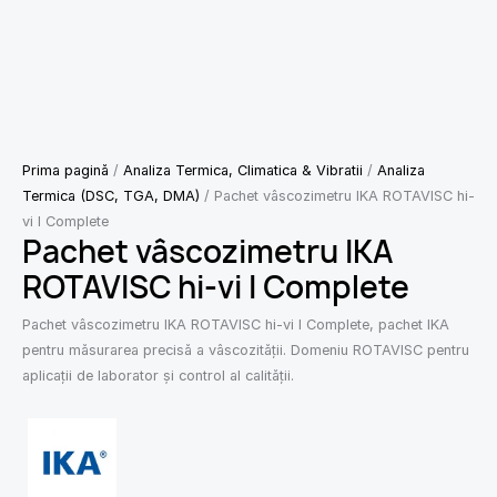
Prima pagină
/
Analiza Termica, Climatica & Vibratii
/
Analiza
Termica (DSC, TGA, DMA)
/ Pachet vâscozimetru IKA ROTAVISC hi-
vi I Complete
Pachet vâscozimetru IKA
ROTAVISC hi-vi I Complete
Pachet vâscozimetru IKA ROTAVISC hi-vi I Complete, pachet IKA
pentru măsurarea precisă a vâscozității. Domeniu ROTAVISC pentru
aplicații de laborator și control al calității.