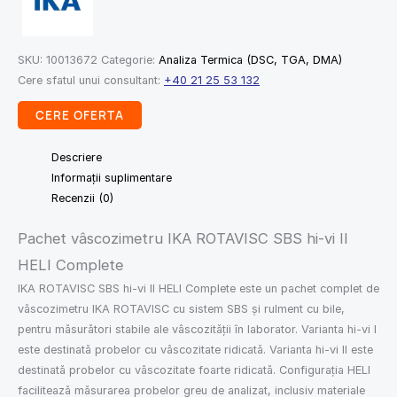
SKU:
10013672
Categorie:
Analiza Termica (DSC, TGA, DMA)
Cere sfatul unui consultant:
+40 21 25 53 132
CERE OFERTA
Descriere
Informații suplimentare
Recenzii (0)
Pachet vâscozimetru IKA ROTAVISC SBS hi-vi II
HELI Complete
IKA ROTAVISC SBS hi-vi II HELI Complete este un pachet complet de
vâscozimetru IKA ROTAVISC cu sistem SBS și rulment cu bile,
pentru măsurători stabile ale vâscozității în laborator. Varianta hi-vi I
este destinată probelor cu vâscozitate ridicată. Varianta hi-vi II este
destinată probelor cu vâscozitate foarte ridicată. Configurația HELI
facilitează măsurarea probelor greu de analizat, inclusiv materiale