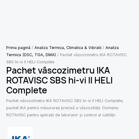
Prima pagină
/
Analiza Termica, Climatica & Vibratii
/
Analiza
Termica (DSC, TGA, DMA)
/ Pachet vâscozimetru IKA ROTAVISC
SBS hi-vi II HELI Complete
Pachet vâscozimetru IKA
ROTAVISC SBS hi-vi II HELI
Complete
Pachet vâscozimetru IKA ROTAVISC SBS hi-vi II HELI Complete,
pachet IKA pentru măsurarea precisă a vâscozității. Domeniu
ROTAVISC pentru aplicații de laborator și control al calității.