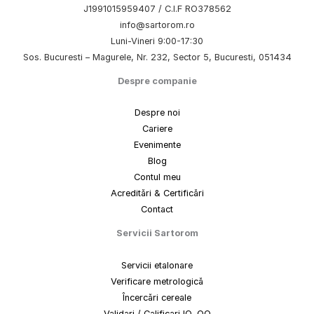
J1991015959407 / C.I.F RO378562
info@sartorom.ro
Luni-Vineri 9:00-17:30
Sos. Bucuresti – Magurele, Nr. 232, Sector 5, Bucuresti, 051434
Despre companie
Despre noi
Cariere
Evenimente
Blog
Contul meu
Acreditări & Certificări
Contact
Servicii Sartorom
Servicii etalonare
Verificare metrologică
Încercări cereale
Validari / Calificari IQ, OQ