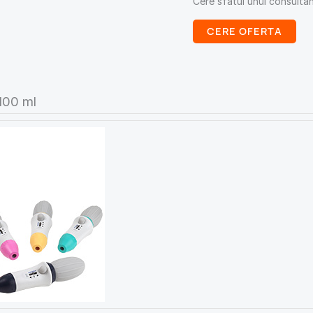
Cere sfatul unui consulta
CERE OFERTA
 100 ml