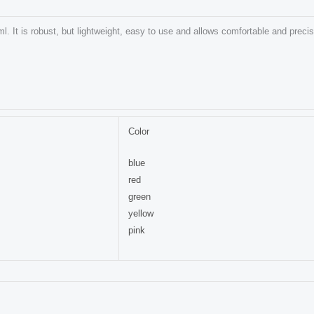
ml. It is robust, but lightweight, easy to use and allows comfortable and precis
Color
blue
red
green
yellow
pink