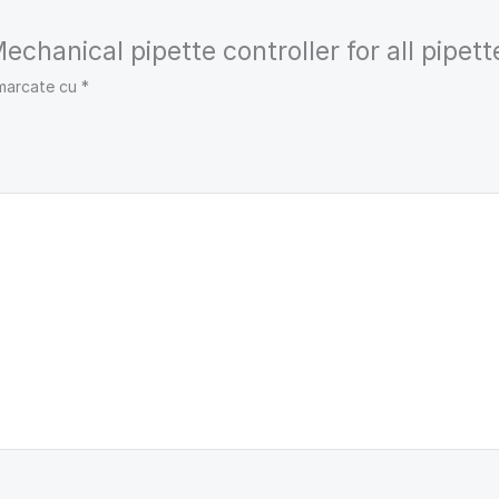
Mechanical pipette controller for all pipett
 marcate cu
*