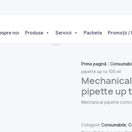
espre noi
Produse
Servicii
Pachete
Promoții / 
Prima pagină
/
Consumabi
pipette up to 100 ml
Mechanical 
pipette up 
Mechanical pipette control
Categorii:
Consumabile
,
C