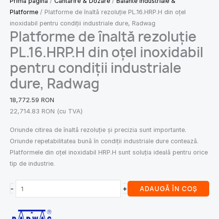
Prima pagină
/
Cantarire & Dozare
/
Balante Industriale &
Platforme
/ Platforme de înaltă rezoluție PL.16.HRP.H din oțel
inoxidabil pentru condiții industriale dure, Radwag
Platforme de înaltă rezoluție
PL.16.HRP.H din oțel inoxidabil
pentru condiții industriale
dure, Radwag
18,772.59
RON
22,714.83
RON
(cu TVA)
Oriunde citirea de înaltă rezoluție și precizia sunt importante.
Oriunde repetabilitatea bună în condiții industriale dure contează.
Platformele din oțel inoxidabil HRP.H sunt soluția ideală pentru orice
tip de industrie.
-
+
ADAUGĂ ÎN COȘ