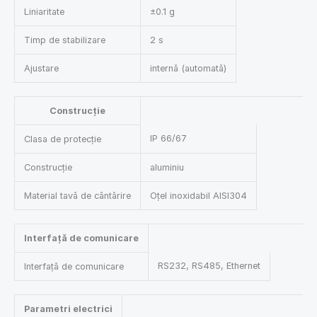
Liniaritate
±0.1 g
Timp de stabilizare
2 s
Ajustare
internă (automată)
Construcție
IP 66/67
Clasa de protecție
Construcție
aluminiu
Material tavă de cântărire
Oțel inoxidabil AISI304
Interfață de comunicare
RS232, RS485, Ethernet
Interfață de comunicare
Parametri electrici