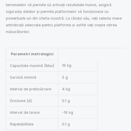
terminalelor vă permite să arhivați rezultatele muncii, asigură
siguranța datelor și permite platformelor să funcționeze cu
powerbank-uri din oferta noastră. La rândul său, veți selecta mese
antivibrații adecvate pentru platforme și astfel veți crește citirea
măsurătorilor.
Parametri metrologici
16 kg
Capacitate maximă [Max]
Sarcină minimă
5 g
Interval de preîncărcare
4 kg
Diviziune [d]
0.1 g
Interval de tarare
-16 kg
Repetabilitate
0.1 g