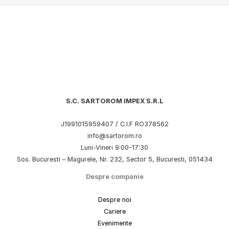
S.C. SARTOROM IMPEX S.R.L
J1991015959407 / C.I.F RO378562
info@sartorom.ro
Luni-Vineri 9:00-17:30
Sos. Bucuresti – Magurele, Nr. 232, Sector 5, Bucuresti, 051434
Despre companie
Despre noi
Cariere
Evenimente