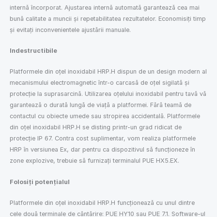
internă încorporat. Ajustarea internă automată garantează cea mai
bună calitate a muncii și repetabilitatea rezultatelor. Economisiți timp
și evitați inconvenientele ajustării manuale.
Indestructibile
Platformele din oțel inoxidabil HRP.H dispun de un design modern al
mecanismului electromagnetic într-o carcasă de oțel sigilată și
protecție la suprasarcină. Utilizarea oțelului inoxidabil pentru tavă vă
garantează o durată lungă de viață a platformei. Fără teamă de
contactul cu obiecte umede sau stropirea accidentală. Platformele
din oțel inoxidabil HRP.H se disting printr-un grad ridicat de
protecție IP 67. Contra cost suplimentar, vom realiza platformele
HRP în versiunea Ex, dar pentru ca dispozitivul să funcționeze în
zone explozive, trebuie să furnizați terminalul PUE HX5.EX.
Folosiți potențialul
Platformele din oțel inoxidabil HRP.H funcționează cu unul dintre
cele două terminale de cântărire: PUE HY10 sau PUE 7.1. Software-ul