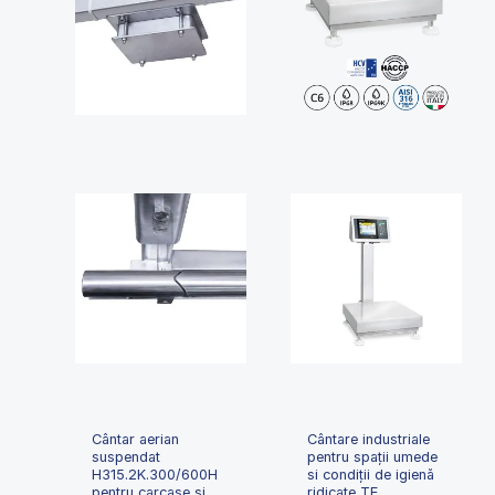
Cântar aerian
Cântare industriale
suspendat
pentru spații umede
H315.2K.300/600H
si condiții de igienă
pentru carcase și
ridicate TE