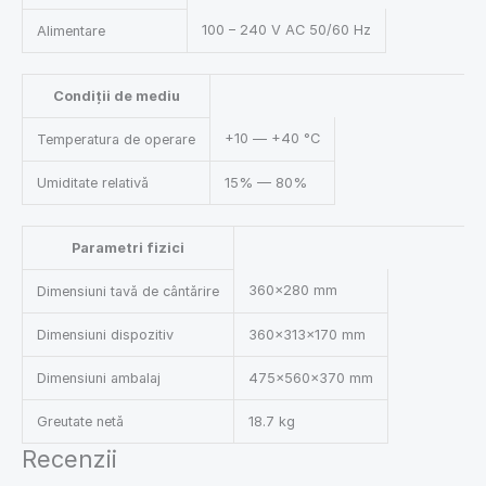
100 – 240 V AC 50/60 Hz
Alimentare
Condiții de mediu
+10 — +40 °C
Temperatura de operare
Umiditate relativă
15% — 80%
Parametri fizici
360×280 mm
Dimensiuni tavă de cântărire
Dimensiuni dispozitiv
360×313×170 mm
Dimensiuni ambalaj
475×560×370 mm
Greutate netă
18.7 kg
Recenzii