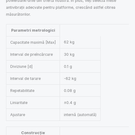
powerbank-urile din oferta noastră. În plus, veți selecta mese
antivibrații adecvate pentru platforme, crescând astfel citirea
măsurătorilor.
Parametri metrologici
62 kg
Capacitate maximă [Max]
Interval de preîncărcare
30 kg
Diviziune [d]
0.1 g
Interval de tarare
-62 kg
Repetabilitate
0.08 g
Liniaritate
±0.4 g
Ajustare
internă (automată)
Construcție