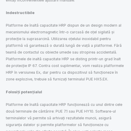
evitați inconvenientele ajustării manuale.
Indestructibile
Platforme de înaltă capacitate HRP dispun de un design modern al
mecanismului electromagnetic într-o carcasă de oțel sigilată și
protecție la suprasarcină. Utilizarea oțelului inoxidabil pentru
platformă vă garantează o durată lungă de viață a platformei. Fără
teamă de contactul cu obiecte umede sau stropirea accidentală.
Platformele de inaltă capacitate HRP se disting printr-un grad înalt
de protecție IP 67. Contra cost suplimentar, vom realiza platformele
HRP în versiunea Ex, dar pentru ca dispozitivul să funcționeze în
zone explozive, trebuie să furnizați terminalul PUE HX5.EX.
Folosiți potențialul
Platforme de înaltă capacitate HRP funcționează cu unul dintre cele
două terminale de cântărire: PUE 7.1 sau PUE HY10. Software-ul
terminalelor vă permite să arhivați rezultatele muncii, asigură
siguranța datelor și permite platformelor să funcționeze cu