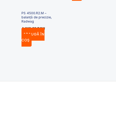
PS 4500.R2.M –
balanță de precizie,
Radwag
4,013.89
RON
ADAUGĂ ÎN
COȘ