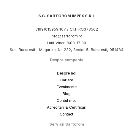
S.C. SARTOROM IMPEX S.R.L
J1991015959407 / C.I.F RO378562
info@sartorom.ro
Luni-Vineri 9:00-17:30
Sos. Bucuresti – Magurele, Nr. 232, Sector 5, Bucuresti, 051434
Despre companie
Despre noi
Cariere
Evenimente
Blog
Contul meu
Acreditări & Certificări
Contact
Servicii Sartorom