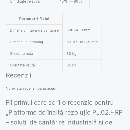
Umiditate relativă
15% — 80%
Parametri fizici
500×400 mm
Dimensiuni tavă de cântărire
Dimensiuni ambalaj
610×710×275 mm
Greutate netă
30 kg
Greutate brută
35 kg
Recenzii
Nu există recenzii până acum.
Fii primul care scrii o recenzie pentru
„Platforme de înaltă rezoluție PL.62.HRP
– soluții de cântărire industrială și de