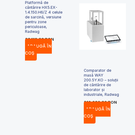
Platformă de
cântărire HX5.EX-
1.4.150.H6/Z 4 celule
de sarcină, versiune
pentru zone
periculoase,
Radwag
38,113.22
RON
ADAUGĂ ÎN
COȘ
Comparator de
masă WAY
200.5Y.KO – soluții
de cântărire de
laborator și
industriale, Radwag
210,020.20
RON
ADAUGĂ ÎN
COȘ