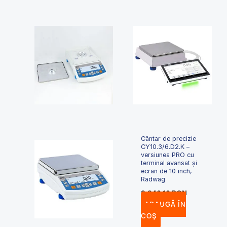
Cântar de precizie
CY10.3/6.D2.K –
versiunea PRO cu
terminal avansat și
ecran de 10 inch,
Radwag
9,940.10
RON
ADAUGĂ ÎN
COȘ