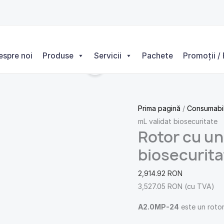
Cantitate
Rotor
cu
unghi
espre noi
Produse
Servicii
Pachete
Promoții / 
fix
24x1.5/2.0
mL
validat
Prima pagină
/
Consumabi
biosecuritate
mL validat biosecuritate
Rotor cu ung
biosecurita
2,914.92
RON
3,527.05
RON
(cu TVA)
A2.0MP-24
este un rotor