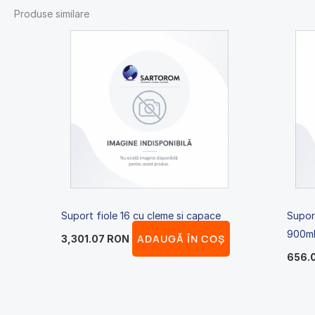
Produse similare
Suport fiole 16 cu cleme si capace
Supor
900m
ADAUGĂ ÎN COȘ
3,301.07
RON
656.