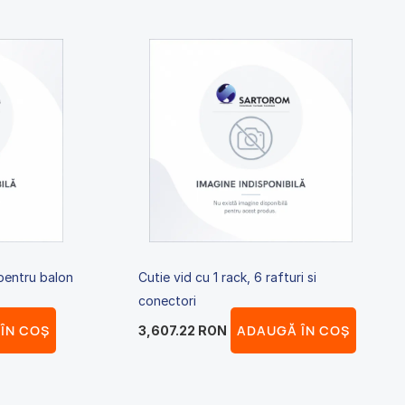
pentru balon
Cutie vid cu 1 rack, 6 rafturi si
conectori
ÎN COȘ
ADAUGĂ ÎN COȘ
3,607.22
RON