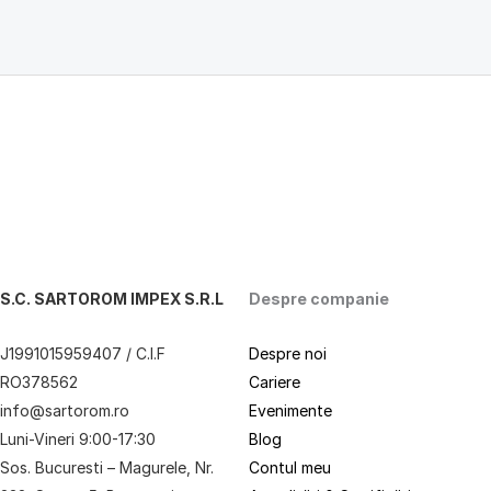
S.C. SARTOROM IMPEX S.R.L
Despre companie
J1991015959407 / C.I.F
Despre noi
RO378562
Cariere
info@sartorom.ro
Evenimente
Luni-Vineri 9:00-17:30
Blog
Sos. Bucuresti – Magurele, Nr.
Contul meu