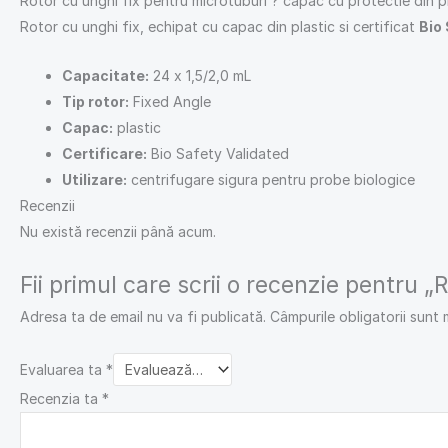
Rotor cu unghi fix pentru microtuburi ? capac cu protectie din p
Rotor cu unghi fix, echipat cu capac din plastic si certificat
Bio
Capacitate:
24 x 1,5/2,0 mL
Tip rotor:
Fixed Angle
Capac:
plastic
Certificare:
Bio Safety Validated
Utilizare:
centrifugare sigura pentru probe biologice
Recenzii
Nu există recenzii până acum.
Fii primul care scrii o recenzie pentru „
Adresa ta de email nu va fi publicată.
Câmpurile obligatorii sunt
Evaluarea ta
*
Recenzia ta
*