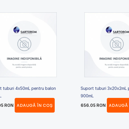
t tuburi 4x50mL pentru balon
Suport tuburi 3x20x2mL 
L
900mL
ADAUGĂ ÎN COȘ
ADAUGĂ 
05
RON
656.05
RON