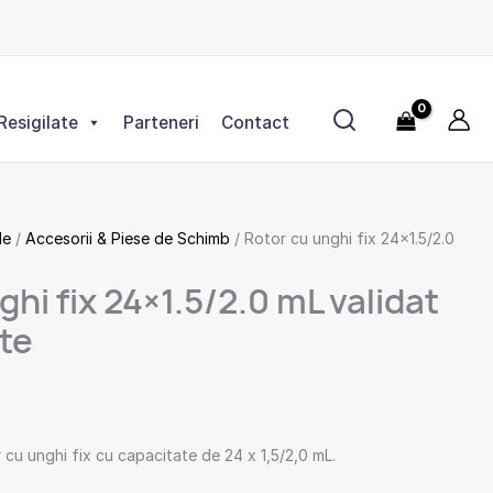
fix
24x1.5/2.0
mL
validat
biosecuritate
Resigilate
Parteneri
Contact
le
/
Accesorii & Piese de Schimb
/ Rotor cu unghi fix 24×1.5/2.0
hi fix 24×1.5/2.0 mL validat
te
 cu unghi fix cu capacitate de 24 x 1,5/2,0 mL.