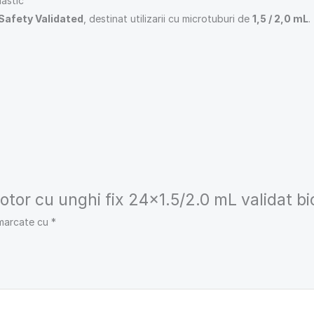
lastic
 Safety Validated
, destinat utilizarii cu microtuburi de
1,5 / 2,0 mL
.
Rotor cu unghi fix 24×1.5/2.0 mL validat b
 marcate cu
*