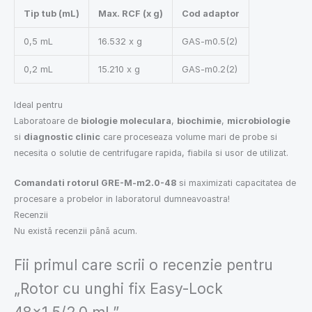
Tip tub (mL)
Max. RCF (x g)
Cod adaptor
0,5 mL
16.532 x g
GAS-m0.5(2)
0,2 mL
15.210 x g
GAS-m0.2(2)
Ideal pentru
Laboratoare de
biologie moleculara
,
biochimie
,
microbiologie
si
diagnostic clinic
care proceseaza volume mari de probe si
necesita o solutie de centrifugare rapida, fiabila si usor de utilizat.
Comandati rotorul GRE-M-m2.0-48
si maximizati capacitatea de
procesare a probelor in laboratorul dumneavoastra!
Recenzii
Nu există recenzii până acum.
Fii primul care scrii o recenzie pentru
„Rotor cu unghi fix Easy-Lock