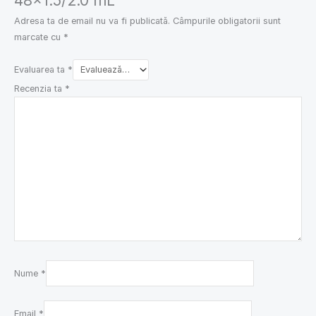
48×1.5/2.0 mL”
Adresa ta de email nu va fi publicată.
Câmpurile obligatorii sunt
marcate cu
*
Evaluarea ta
*
Recenzia ta
*
Nume
*
Email
*