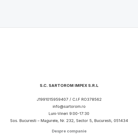
S.C. SARTOROM IMPEX S.R.L
J1991015959407 / C.I.F RO378562
info@sartorom.ro
Luni-Vineri 9:00-17:30
Sos. Bucuresti – Magurele, Nr. 232, Sector 5, Bucuresti, 051434
Despre companie