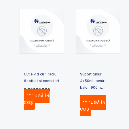
Cutie vid cu 1 rack,
Suport tuburi
6 rafturi si conectori
4x50mL pentru
balon 900mL
3,607.22
RON
ADAUGĂ ÎN
656.05
RON
COȘ
ADAUGĂ ÎN
COȘ