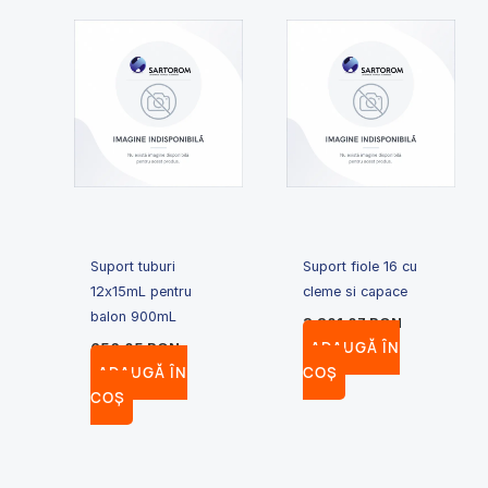
Suport tuburi
Suport fiole 16 cu
12x15mL pentru
cleme si capace
balon 900mL
3,301.07
RON
ADAUGĂ ÎN
656.05
RON
ADAUGĂ ÎN
COȘ
COȘ