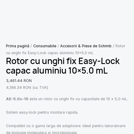
Prima pagină
/
Consumabile
/
Accesorii & Piese de Schimb
/ Rotor
cu unghi fix Easy-Lock capac aluminiu 10×5.0 mL
Rotor cu unghi fix Easy-Lock
capac aluminiu 10×5.0 mL
3,461.44
RON
4,188.34
RON
(cu TVA)
AE-5.0c-10
este un rotor cu unghi fix cu capacitate de 10 x 5,0 mL.
Sistem easy-lock pentru montare rapida.
Compatibil cu o gama larga de adaptoare. Ideal pentru laboratoare
de biologie moleculara si microbiologie.