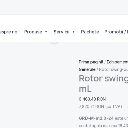
Cantitate
Rotor
swing-
out
espre noi
Produse
Servicii
Pachete
Promoții / 
Easy-
Lock
24x1.5/2.0
mL
Prima pagină
/
Echipament
Generale
/ Rotor swing-ou
Rotor swing
mL
6,463.40
RON
7,820.71
RON
(cu TVA)
GRD-M-m2.0-24
este un
centrifugala maxima 16.43