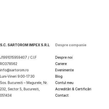
S.C. SARTOROM IMPEX S.R.L
Despre companie
J1991015959407 / C.I.F
Despre noi
RO378562
Cariere
info@sartorom.ro
Evenimente
Luni-Vineri 9:00-17:30
Blog
Sos. Bucuresti – Magurele, Nr.
Contul meu
232, Sector 5, Bucuresti,
Acreditări & Certificări
051434
Contact