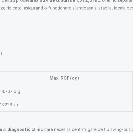
t pentru procesarea a
24 de tuburi de 1,5 / 2,0 mL
, oferind separar
ze ridicate, asigurand o functionare silentioasa si stabila, ideala pe
d)
Max. RCF (x g)
14.737 x g
13.226 x g
e
si
diagnostic clinic
care necesita centrifugare de tip swing-out p