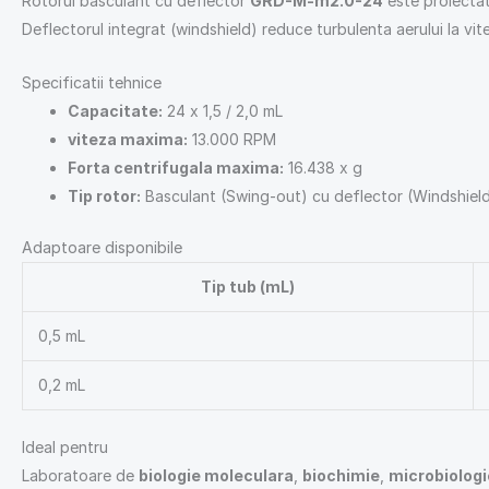
Rotorul basculant cu deflector
GRD-M-m2.0-24
este proiecta
Deflectorul integrat (windshield) reduce turbulenta aerului la vite
Specificatii tehnice
Capacitate:
24 x 1,5 / 2,0 mL
viteza maxima:
13.000 RPM
Forta centrifugala maxima:
16.438 x g
Tip rotor:
Basculant (Swing-out) cu deflector (Windshiel
Adaptoare disponibile
Tip tub (mL)
0,5 mL
0,2 mL
Ideal pentru
Laboratoare de
biologie moleculara
,
biochimie
,
microbiologi