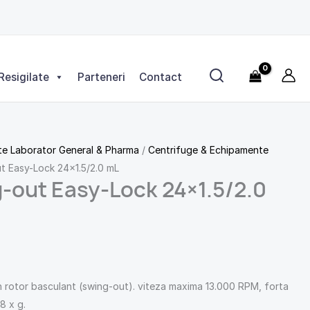
Easy-
Lock
24x1.5/2.0
mL
Resigilate
Parteneri
Contact
e Laborator General & Pharma
/
Centrifuge & Echipamente
t Easy-Lock 24×1.5/2.0 mL
-out Easy-Lock 24×1.5/2.0
 rotor basculant (swing-out). viteza maxima 13.000 RPM, forta
8 x g.