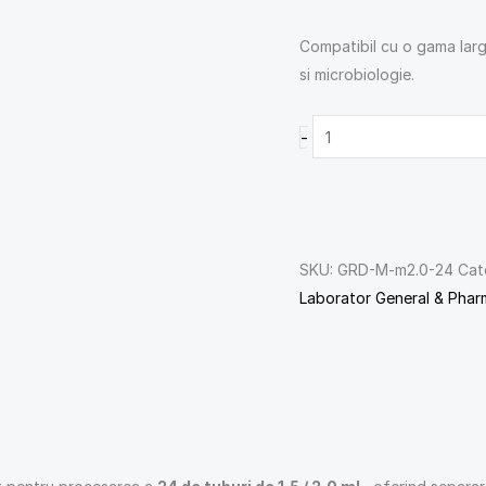
Compatibil cu o gama larg
si microbiologie.
-
SKU:
GRD-M-m2.0-24
Cat
Laborator General & Phar