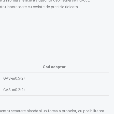
e uniforma si eficienta datorita geometriei swing-out.
ntru laboratoare cu cerinte de precizie ridicata.
Cod adaptor
GAS-m0.5(2)
GAS-m0.2(2)
entru separare blanda si uniforma a probelor, cu posibilitatea