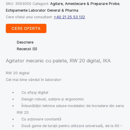
SKU:
3593000
Categorii:
Agitare, Amestecare & Preparare Probe
,
Echipamente Laborator General & Pharma
Cere sfatul unui consultant:
+40 21 25 53 132
CERE OFERTA
Descriere
Recenzii (0)
Agitator mecanic cu palete, RW 20 digital, IKA
RW 20 digital
Cel mai bine vândut în laborator:
Cu afișaj digital
Design robust, subțire și ergonomic
Îmbunătățiri tehnice aduse modelelor de încredere din seria
RW 20
Cu acționare constantă
Două game de turații pentru utilizare universală, de la 60 –