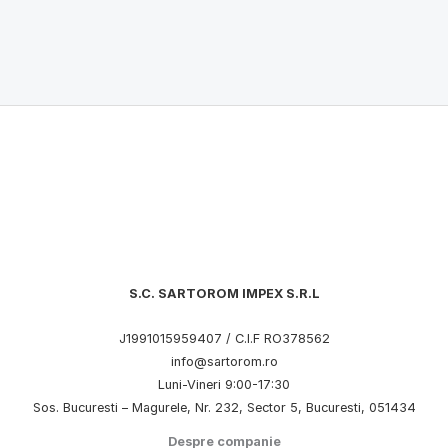
S.C. SARTOROM IMPEX S.R.L
J1991015959407 / C.I.F RO378562
info@sartorom.ro
Luni-Vineri 9:00-17:30
Sos. Bucuresti – Magurele, Nr. 232, Sector 5, Bucuresti, 051434
Despre companie