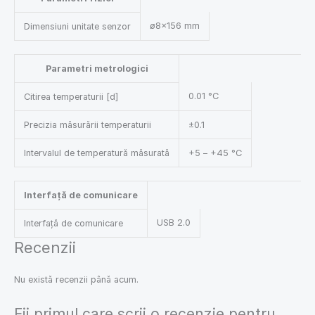
ø8×156 mm
Dimensiuni unitate senzor
Parametri metrologici
0.01 °C
Citirea temperaturii [d]
Precizia măsurării temperaturii
±0.1
Intervalul de temperatură măsurată
+5 – +45 °C
Interfață de comunicare
USB 2.0
Interfață de comunicare
Recenzii
Nu există recenzii până acum.
Fii primul care scrii o recenzie pentru