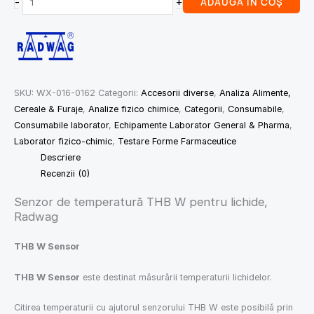
-
+
ADAUGĂ ÎN COȘ
SKU:
WX-016-0162
Categorii:
Accesorii diverse
,
Analiza Alimente,
Cereale & Furaje
,
Analize fizico chimice
,
Categorii
,
Consumabile
,
Consumabile laborator
,
Echipamente Laborator General & Pharma
,
Laborator fizico-chimic
,
Testare Forme Farmaceutice
Descriere
Recenzii (0)
Senzor de temperatură THB W pentru lichide,
Radwag
THB W Sensor
THB W Sensor
este destinat măsurării temperaturii lichidelor.
Citirea temperaturii cu ajutorul senzorului THB W este posibilă prin