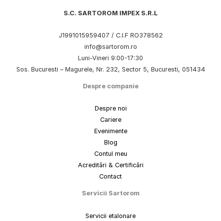
S.C. SARTOROM IMPEX S.R.L
J1991015959407 / C.I.F RO378562
info@sartorom.ro
Luni-Vineri 9:00-17:30
Sos. Bucuresti – Magurele, Nr. 232, Sector 5, Bucuresti, 051434
Despre companie
Despre noi
Cariere
Evenimente
Blog
Contul meu
Acreditări & Certificări
Contact
Servicii Sartorom
Servicii etalonare