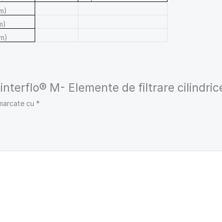
m)
m)
mm)
Sinterflo® M- Elemente de filtrare cilindric
 marcate cu
*