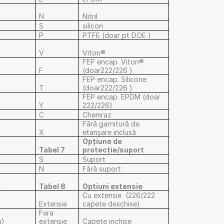
N
Nitril
S
silicon
P
PTFE (doar pt DOE )
V
Viton®
FEP encap. Viton®
F
(doar222/226 )
FEP encap. Silicone
T
(doar222/226 )
FEP encap. EPDM (doar
Y
222/226)
C
Chemraz
Fără garnitură de
X
etanșare inclusă
Opțiune de
Tabel 7
protecție/suport
S
Suport
N
Fără suport
i
Tabel 8
Optiuni extensie
Cu extensie (226/222
Extensie
capete deschise)
Fara
m)
extensie
Capete inchise