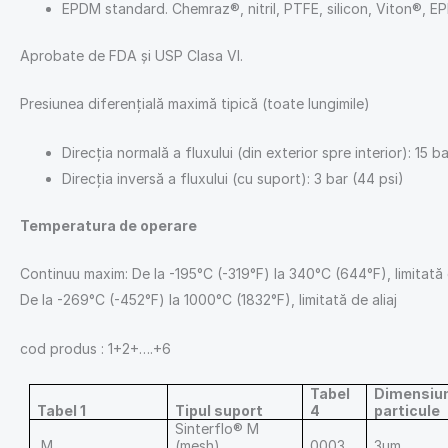
EPDM standard. Chemraz®, nitril, PTFE, silicon, Viton®, EPD
Aprobate de FDA și USP Clasa VI.
Presiunea diferențială maximă tipică (toate lungimile)
Direcția normală a fluxului (din exterior spre interior): 15 ba
Direcția inversă a fluxului (cu suport): 3 bar (44 psi)
Temperatura de operare
Continuu maxim: De la -195°C (-319°F) la 340°C (644°F), limitată
De la -269°C (-452°F) la 1000°C (1832°F), limitată de aliaj
cod produs : 1+2+….+6
Tabel
Dimensiu
Tabel 1
Tipul suport
4
particule
Sinterflo® M
M
(mesh)
0003
3μm