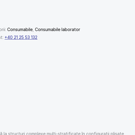
rii:
Consumabile
,
Consumabile laborator
nt:
+40 21 25 53 132
la structuri complexe multi-stratificate în configurații plisate,