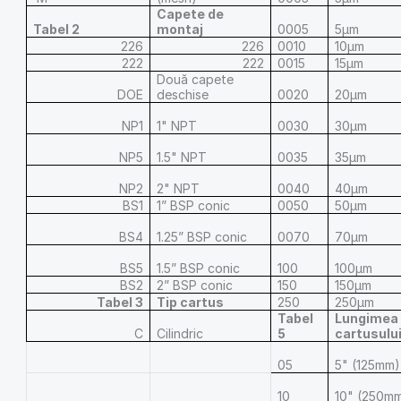
Capete de
Tabel 2
montaj
0005
5μm
226
226
0010
10μm
222
222
0015
15μm
Două capete
DOE
deschise
0020
20μm
NP1
1" NPT
0030
30μm
NP5
1.5" NPT
0035
35μm
NP2
2" NPT
0040
40μm
BS1
1” BSP conic
0050
50μm
BS4
1.25” BSP conic
0070
70μm
BS5
1.5” BSP conic
100
100μm
BS2
2” BSP conic
150
150μm
Tabel 3
Tip cartus
250
250μm
Tabel
Lungimea
C
Cilindric
5
cartusulu
05
5" (125mm)
10
10" (250m