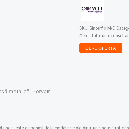
SKU:
Sinterflo M/C
Catego
Cere sfatul unui consulta
CERE OFERTA
lasă metalică, Porvair
iune și este disponibil de la modele simple dintr-un singur strat până 