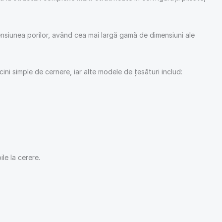
mensiunea porilor, având cea mai largă gamă de dimensiuni ale
ini simple de cernere, iar alte modele de țesături includ:
le la cerere.