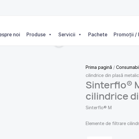
espre noi
Produse
Servicii
Pachete
Promoții / 
Prima pagină
/
Consumabi
cilindrice din plasă metali
Sinterflo® 
cilindrice d
Sinterflo® M
Elemente de filtrare cilind