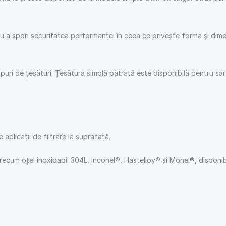
tru a spori securitatea performanței în ceea ce privește forma și di
puri de țesături. Țesătura simplă pătrată este disponibilă pentru sarc
aplicații de filtrare la suprafață.
 precum oțel inoxidabil 304L, Inconel®, Hastelloy® și Monel®, disponibi