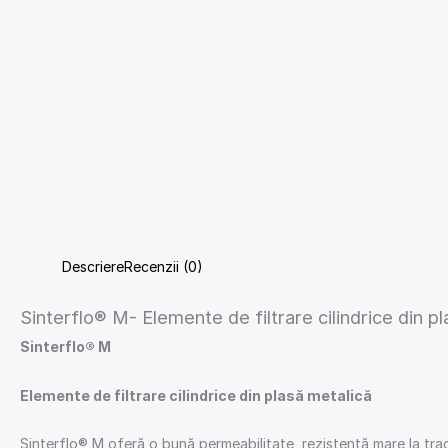
Descriere
Recenzii (0)
Sinterflo® M- Elemente de filtrare cilindrice din p
Sinterflo® M
Elemente de filtrare cilindrice din plasă metalică
Sinterflo® M oferă o bună permeabilitate, rezistență mare la tracț