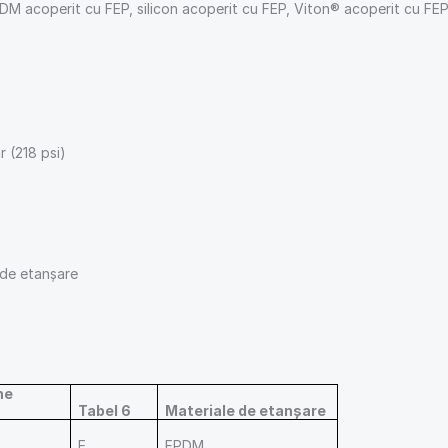
M acoperit cu FEP, silicon acoperit cu FEP, Viton® acoperit cu FEP d
r (218 psi)
 de etanșare
ne
Tabel 6
Materiale de etanșare
E
EPDM