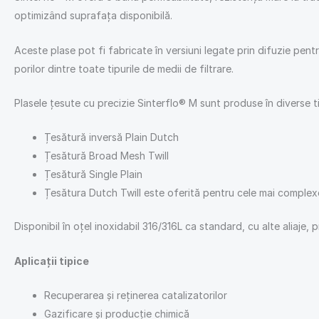
optimizând suprafața disponibilă.
Aceste plase pot fi fabricate în versiuni legate prin difuzie pen
porilor dintre toate tipurile de medii de filtrare.
Plasele țesute cu precizie Sinterflo® M sunt produse în diverse ti
Țesătură inversă Plain Dutch
Țesătură Broad Mesh Twill
Țesătură Single Plain
Țesătura Dutch Twill este oferită pentru cele mai complexe 
Disponibil în oțel inoxidabil 316/316L ca standard, cu alte aliaje,
Aplicații tipice
Recuperarea și reținerea catalizatorilor
Gazificare și producție chimică