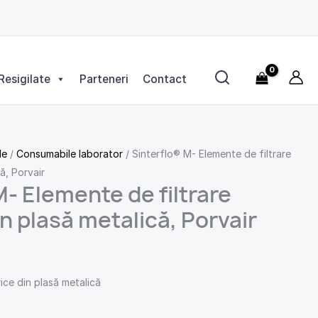
Resigilate
Parteneri
Contact
le
/
Consumabile laborator
/ Sinterflo® M- Elemente de filtrare
că, Porvair
M- Elemente de filtrare
in plasă metalică, Porvair
rice din plasă metalică