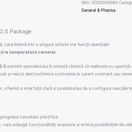
SKU:
0020008980
Catego
General & Pharma
 2.0 Package
care îmbină într-o singură unitate trei funcții esențiale:
că la temperatura camerei
.
2.0
permite specialistului în sinteză chimică să realizeze cu ușurinț
ecum și reacții electrochimice controlate la curent constant sau tens
, oferind o interfață clară și posibilitatea de a configura reacțiile în
ogresul cercetării științifice.
care adaugă funcționalități avansate și extind posibilitățile de utili