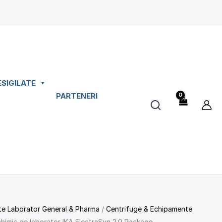
laborator
IKA
ElectraSyn
2.0
Package
ESIGILATE
PARTENERI
e Laborator General & Pharma
/
Centrifuge & Echipamente
chimic de laborator IKA ElectraSyn 2.0 Package