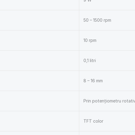
50 – 1500 rpm
10 rpm
0,1 litri
8 – 16 mm
Prin potențiometru rotati
TFT color