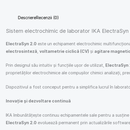
Descriere
Recenzii (0)
Sistem electrochimic de laborator IKA ElectraSyn
ElectraSyn 2.0
este un echipament electrochimic multifuncțional, 
electrosinteză
,
voltametrie ciclică (CV)
și
agitare magneti
Prin designul său intuitiv și funcțiile ușor de utilizat,
ElectraSyn 
proprietăților electrochimice ale compușilor chimici analizați, pr
Dispozitivul a fost conceput pentru a simplifica lucrul în laborator
Inovație și dezvoltare continuă
IKA îmbunătățește continuu echipamentele sale pentru a susține pr
ElectraSyn 2.0
evoluează permanent prin actualizările software, 