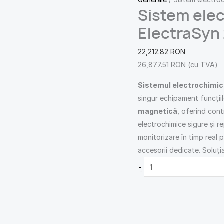
Sistem elec
ElectraSyn
22,212.82
RON
26,877.51
RON
(cu TVA)
Sistemul electrochimic
singur echipament funcții
magnetică
, oferind cont
electrochimice sigure și r
monitorizare în timp real p
accesorii dedicate. Soluț
-