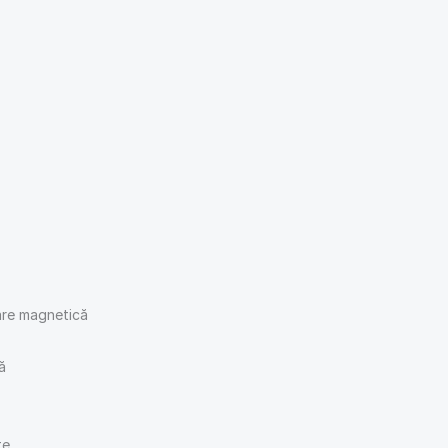
tare magnetică
ă
te