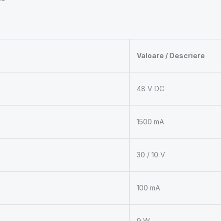
Valoare / Descriere
48 V DC
1500 mA
30 / 10 V
100 mA
9 W