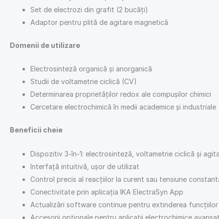
Set de electrozi din grafit (2 bucăți)
Adaptor pentru plită de agitare magnetică
Domenii de utilizare
Electrosinteză organică și anorganică
Studii de voltametrie ciclică (CV)
Determinarea proprietăților redox ale compușilor chimici
Cercetare electrochimică în medii academice și industriale
Beneficii cheie
Dispozitiv 3-în-1: electrosinteză, voltametrie ciclică și agi
Interfață intuitivă, ușor de utilizat
Control precis al reacțiilor la curent sau tensiune constant
Conectivitate prin aplicația IKA ElectraSyn App
Actualizări software continue pentru extinderea funcțiilor
Accesorii opționale pentru aplicații electrochimice avansa