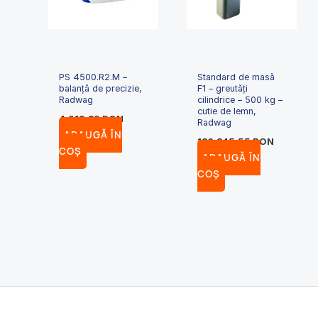
PS 4500.R2.M –
Standard de masă
balanță de precizie,
F1 – greutăți
Radwag
cilindrice – 500 kg –
cutie de lemn,
4,013.89
RON
Radwag
ADAUGĂ ÎN
186,845.55
RON
COȘ
ADAUGĂ ÎN
COȘ