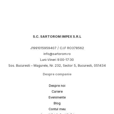
S.C. SARTOROM IMPEX S.R.L
J1991015959407 / C.I.F RO378562
info@sartorom.ro
Luni-Vineri 9:00-17:30
Sos. Bucuresti – Magurele, Nr. 232, Sector 5, Bucuresti, 051434
Despre companie
Despre noi
Cariere
Evenimente
Blog
Contul meu