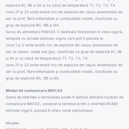
explozie IIC, IIB și IIA și ca clasă de temperatură T1, T2, T3, T4.
zona 21 și 22 unde există risc de explozie din cauza amestecului de
aer cu praf, fibre inflamabile și combustibili volatili, clasificate ca
grup de explozie IIIC, IIIB și IIIA.
Sursa de alimentare PM01.EX-2 destinată funcționării în zona sigură,
echipată cu circuite intrinsec sigure care pot fi plasate în:
zona 1 și 2 unde există risc de explozie din cauza amestecului de
aer cu vapori, ceață sau gaz, clasificate ca grup de explozie IIC, IIB
și IIA și ca clasă de temperatură T1, T2, T3, T4.
zona 21 și 22 unde există risc de explozie din cauza amestecului de
aer cu praf, fibre inflamabile și combustibili volatili, clasificate ca
grup de explozie IIIC, IIIB și IIIA.
Modul de comunicare IM01.EX
Gama de interfețe a terminalului poate fi extinsă utilizând modulul de
comunicare IM01.EX, conectat la terminal printr-o interfață RS485
intrinsec sigură, plasată în afara zonei periculoase.
Modele: