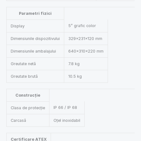
Parametri fizici
5” grafic color
Display
Dimensiunile dispozitivului
329×231×120 mm
Dimensiunile ambalajului
640×310×220 mm
Greutate netă
7.8 kg
Greutate brută
10.5 kg
Construcție
IP 66 / IP 68
Clasa de protecție
Carcasă
Oțel inoxidabil
Certificare ATEX