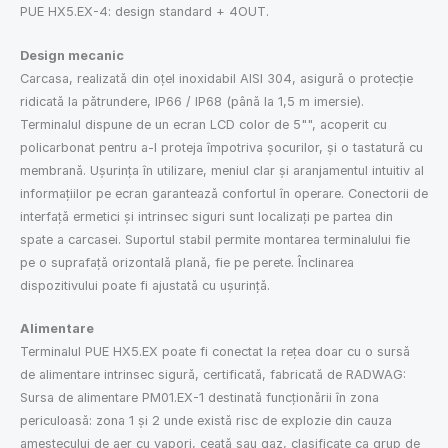
PUE HX5.EX-4: design standard + 4OUT.
Design mecanic
Carcasa, realizată din oțel inoxidabil AISI 304, asigură o protecție
ridicată la pătrundere, IP66 / IP68 (până la 1,5 m imersie).
Terminalul dispune de un ecran LCD color de 5"", acoperit cu
policarbonat pentru a-l proteja împotriva șocurilor, și o tastatură cu
membrană. Ușurința în utilizare, meniul clar și aranjamentul intuitiv al
informațiilor pe ecran garantează confortul în operare. Conectorii de
interfață ermetici și intrinsec siguri sunt localizați pe partea din
spate a carcasei. Suportul stabil permite montarea terminalului fie
pe o suprafață orizontală plană, fie pe perete. Înclinarea
dispozitivului poate fi ajustată cu ușurință.
Alimentare
Terminalul PUE HX5.EX poate fi conectat la rețea doar cu o sursă
de alimentare intrinsec sigură, certificată, fabricată de RADWAG:
Sursa de alimentare PM01.EX-1 destinată funcționării în zona
periculoasă: zona 1 și 2 unde există risc de explozie din cauza
amestecului de aer cu vapori, ceață sau gaz, clasificate ca grup de