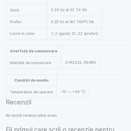
II 2G Ex ib IIC T4 Gb
Gaze
Prafuri
II 2D Ex ib IIIC T60ºC Db
Lucrul în zone
1, 2 (gaze); 21, 22 (prafuri)
Interfață de comunicare
2×RS232, RS485
Interfață de comunicare
Condiții de mediu
-10 — +40 °C
Temperatura de operare
Recenzii
Nu există recenzii până acum.
Fii primul care scrii o recenzie pentru