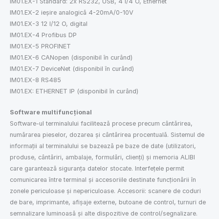
IM01.EX-1 Standard: 2x RS232, USB, 4 I/4 O, Ethernet
IM01.EX-2 ieșire analogică 4-20mA/0-10V
IM01.EX-3 12 I/12 O, digital
IM01.EX-4 Profibus DP
IM01.EX-5 PROFINET
IM01.EX-6 CANopen (disponibil în curând)
IM01.EX-7 DeviceNet (disponibil în curând)
IM01.EX-8 RS485
IM01.EX: ETHERNET IP (disponibil în curând)
Software multifuncțional
Software-ul terminalului facilitează procese precum cântărirea,
numărarea pieselor, dozarea și cântărirea procentuală. Sistemul de
informații al terminalului se bazează pe baze de date (utilizatori,
produse, cântăriri, ambalaje, formulări, clienți) și memoria ALIBI
care garantează siguranța datelor stocate. Interfețele permit
comunicarea între terminal și accesoriile destinate funcționării în
zonele periculoase și nepericuloase. Accesorii: scanere de coduri
de bare, imprimante, afișaje externe, butoane de control, turnuri de
semnalizare luminoasă și alte dispozitive de control/segnalizare.