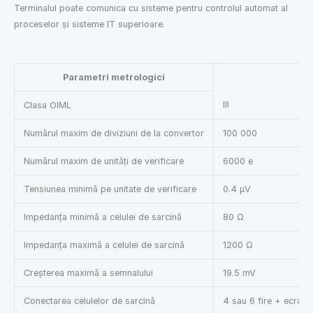
Terminalul poate comunica cu sisteme pentru controlul automat al
proceselor și sisteme IT superioare.
Parametri metrologici
III
Clasa OIML
Numărul maxim de diviziuni de la convertor
100 000
Numărul maxim de unități de verificare
6000 e
Tensiunea minimă pe unitate de verificare
0.4 µV
Impedanța minimă a celulei de sarcină
80 Ω
Impedanța maximă a celulei de sarcină
1200 Ω
Creșterea maximă a semnalului
19.5 mV
Conectarea celulelor de sarcină
4 sau 6 fire + ecran