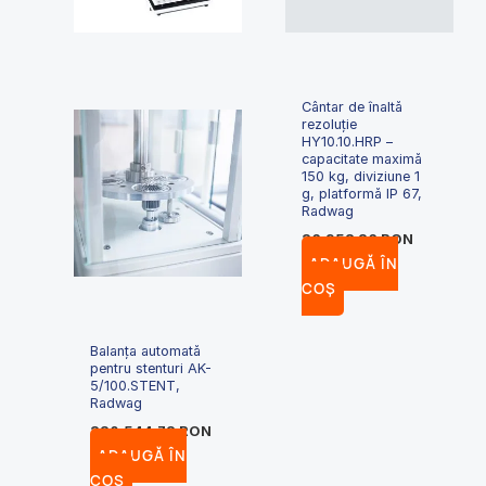
Cântar de înaltă
rezoluție
HY10.10.HRP –
capacitate maximă
150 kg, diviziune 1
g, platformă IP 67,
Radwag
36,958.26
RON
ADAUGĂ ÎN
COȘ
Balanța automată
pentru stenturi AK-
5/100.STENT,
Radwag
320,544.72
RON
ADAUGĂ ÎN
COȘ