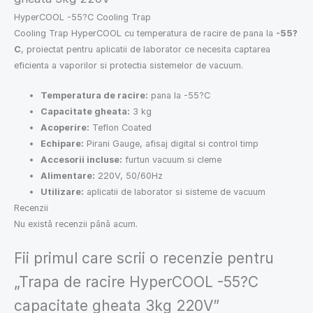
HyperCOOL -55?C Cooling Trap
Cooling Trap HyperCOOL cu temperatura de racire de pana la
-55?
C
, proiectat pentru aplicatii de laborator ce necesita captarea
eficienta a vaporilor si protectia sistemelor de vacuum.
Temperatura de racire:
pana la -55?C
Capacitate gheata:
3 kg
Acoperire:
Teflon Coated
Echipare:
Pirani Gauge, afisaj digital si control timp
Accesorii incluse:
furtun vacuum si cleme
Alimentare:
220V, 50/60Hz
Utilizare:
aplicatii de laborator si sisteme de vacuum
Recenzii
Nu există recenzii până acum.
Fii primul care scrii o recenzie pentru
„Trapa de racire HyperCOOL -55?C
capacitate gheata 3kg 220V”