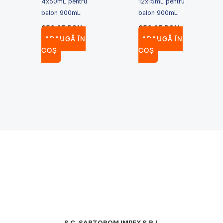
4x50mL pentru
12x15mL pentru
balon 900mL
balon 900mL
656.05
RON
656.05
RON
ADAUGĂ ÎN
ADAUGĂ ÎN
COȘ
COȘ
S.C. SARTOROM IMPEX S.R.L