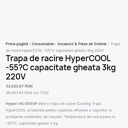
Prima pagină
/
Consumabile
/
Accesorii & Piese de Schimb
/ Trapa
de racire HyperCOOL -55?C capacitate gheata 3kg 220V
Trapa de racire HyperCOOL
-55?C capacitate gheata 3kg
220V
33,022.67
RON
39,957.43
RON
(cu TVA)
Hyper-HC3055P
este o trapa de racire (Cooling Trap)
HyperCOOL proiectata pentru captarea eficienta a vaporilor si
protejarea sistemelor de vacuum. Temperatura de racire pana la
-55?C, capacitate gheata 3 kg.