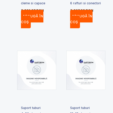
cleme si capace
6 rafturi si conectori
3,301.07
RON
3,607.22
RON
ADAUGĂ ÎN
ADAUGĂ ÎN
COȘ
COȘ
Suport tuburi
Suport tuburi