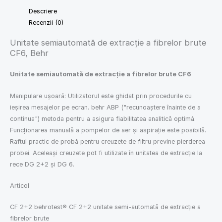
Descriere
Recenzii (0)
Unitate semiautomată de extracție a fibrelor brute
CF6, Behr
Unitate semiautomată de extracție a fibrelor brute CF6
Manipulare ușoară: Utilizatorul este ghidat prin procedurile cu
ieșirea mesajelor pe ecran. behr ABP ("recunoaștere înainte de a
continua") metoda pentru a asigura fiabilitatea analitică optimă.
Funcționarea manuală a pompelor de aer și aspirație este posibilă.
Raftul practic de probă pentru creuzete de filtru previne pierderea
probei. Aceleași creuzete pot fi utilizate în unitatea de extracție la
rece DG 2+2 și DG 6.
Articol
CF 2+2 behrotest® CF 2+2 unitate semi-automată de extracție a
fibrelor brute