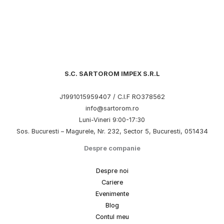
S.C. SARTOROM IMPEX S.R.L
J1991015959407 / C.I.F RO378562
info@sartorom.ro
Luni-Vineri 9:00-17:30
Sos. Bucuresti – Magurele, Nr. 232, Sector 5, Bucuresti, 051434
Despre companie
Despre noi
Cariere
Evenimente
Blog
Contul meu