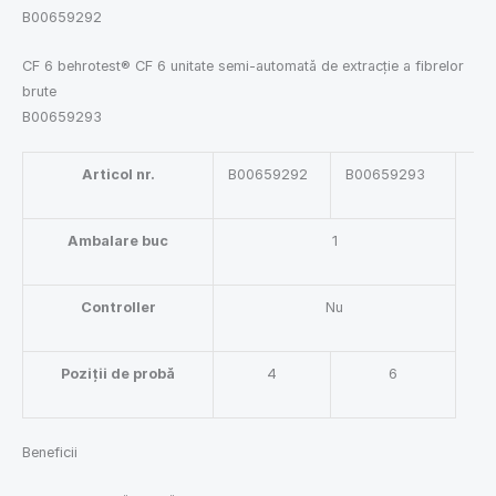
B00659292
CF 6 behrotest® CF 6 unitate semi-automată de extracție a fibrelor
brute
B00659293
Articol nr.
B00659292
B00659293
Ambalare buc
1
Controller
Nu
Poziții de probă
4
6
Beneficii