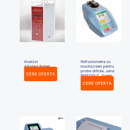
Analizor
Refractometre cu
Alkotest,Bulteh
touchscreen pentru
probe dificile, seria
CERE OFERTA
RFM330-T, Xylem
CERE OFERTA