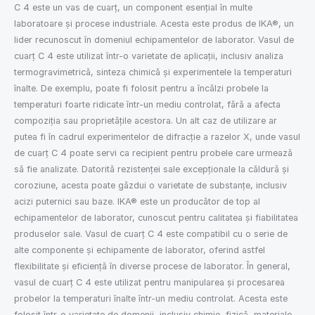
C 4 este un vas de cuarț, un component esențial în multe
laboratoare și procese industriale. Acesta este produs de IKA®, un
lider recunoscut în domeniul echipamentelor de laborator. Vasul de
cuarț C 4 este utilizat într-o varietate de aplicații, inclusiv analiza
termogravimetrică, sinteza chimică și experimentele la temperaturi
înalte. De exemplu, poate fi folosit pentru a încălzi probele la
temperaturi foarte ridicate într-un mediu controlat, fără a afecta
compoziția sau proprietățile acestora. Un alt caz de utilizare ar
putea fi în cadrul experimentelor de difracție a razelor X, unde vasul
de cuarț C 4 poate servi ca recipient pentru probele care urmează
să fie analizate. Datorită rezistenței sale excepționale la căldură și
coroziune, acesta poate găzdui o varietate de substanțe, inclusiv
acizi puternici sau baze. IKA® este un producător de top al
echipamentelor de laborator, cunoscut pentru calitatea și fiabilitatea
produselor sale. Vasul de cuarț C 4 este compatibil cu o serie de
alte componente și echipamente de laborator, oferind astfel
flexibilitate și eficiență în diverse procese de laborator. În general,
vasul de cuarț C 4 este utilizat pentru manipularea și procesarea
probelor la temperaturi înalte într-un mediu controlat. Acesta este
folosit într-o varietate de domenii, inclusiv chimie, fizică, materiale