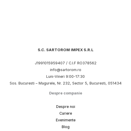
S.C. SARTOROM IMPEX S.R.L
J1991015959407 / C.I.F RO378562
info@sartorom.ro
Luni-Vineri 9:00-17:30
Sos. Bucuresti – Magurele, Nr. 232, Sector 5, Bucuresti, 051434
Despre companie
Despre noi
Cariere
Evenimente
Blog