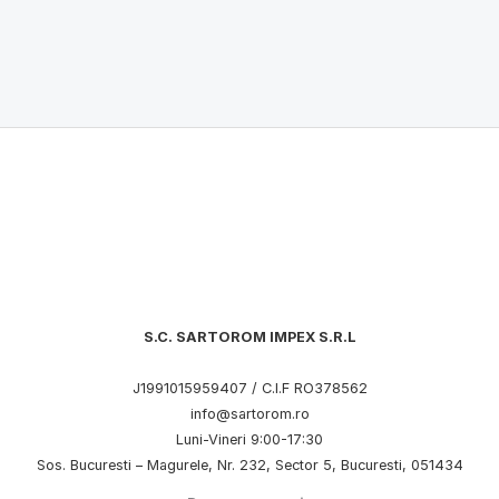
S.C. SARTOROM IMPEX S.R.L
J1991015959407 / C.I.F RO378562
info@sartorom.ro
Luni-Vineri 9:00-17:30
Sos. Bucuresti – Magurele, Nr. 232, Sector 5, Bucuresti, 051434