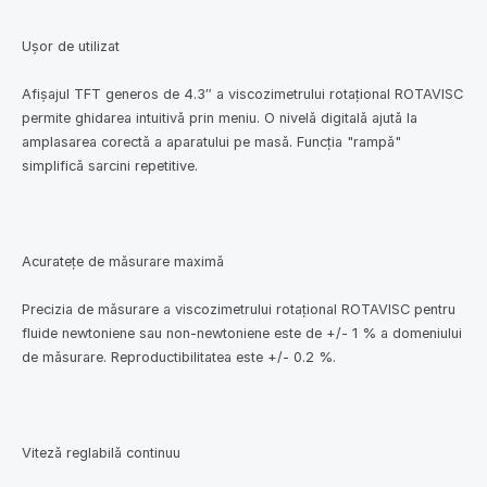
Uşor de utilizat
Afişajul TFT generos de 4.3″ a viscozimetrului rotaţional ROTAVISC
permite ghidarea intuitivă prin meniu. O nivelă digitală ajută la
amplasarea corectă a aparatului pe masă. Funcţia "rampă"
simplifică sarcini repetitive.
Acurateţe de măsurare maximă
Precizia de măsurare a viscozimetrului rotaţional ROTAVISC pentru
fluide newtoniene sau non-newtoniene este de +/- 1 % a domeniului
de măsurare. Reproductibilitatea este +/- 0.2 %.
Viteză reglabilă continuu