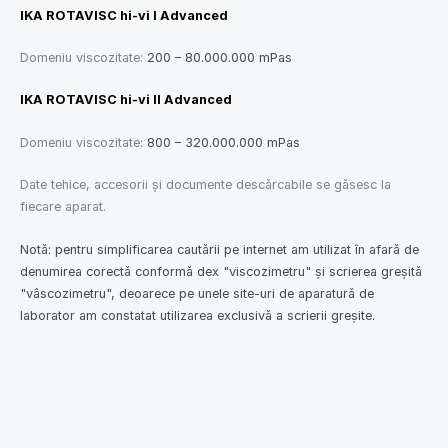
IKA ROTAVISC hi-vi I Advanced
Domeniu viscozitate:
200 – 80.000.000 mPas
IKA ROTAVISC hi-vi II Advanced
Domeniu viscozitate:
800 – 320.000.000 mPas
Date tehice, accesorii şi documente descărcabile se găsesc la
fiecare aparat.
Notă: pentru simplificarea cautării pe internet am utilizat în afară de
denumirea corectă conformă dex "viscozimetru" şi scrierea greşită
"vâscozimetru", deoarece pe unele site-uri de aparatură de
laborator am constatat utilizarea exclusivă a scrierii greşite.