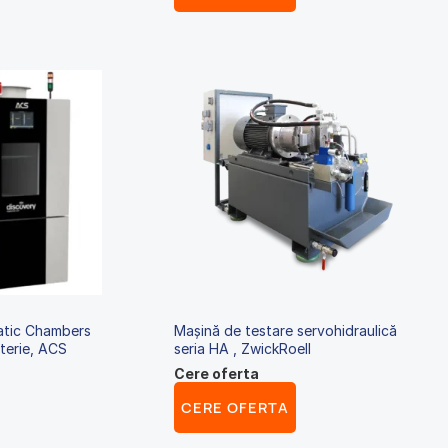
atic Chambers
Mașină de testare servohidraulică
terie, ACS
seria HA , ZwickRoell
Cere oferta
CERE OFERTA