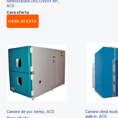
termostatate DISCOVERY MY,
ACS
Cere oferta
CERE OFERTA
Camere de șoc termic, ACS
Camere climă modu
walk-in, ACS