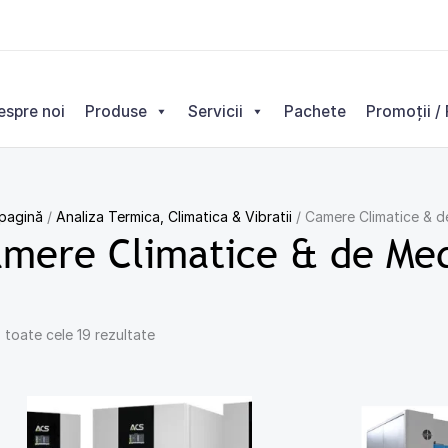
Sortat
după
cele
mai
espre noi
Produse
Servicii
Pachete
Promoții / 
recente
 pagină
/
Analiza Termica, Climatica & Vibratii
/ Camere Climatice & d
mere Climatice & de Me
 toate cele 19 rezultate