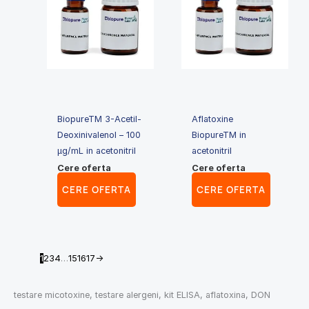
BiopureTM 3-Acetil-
Aflatoxine
Deoxinivalenol – 100
BiopureTM in
μg/mL in acetonitril
acetonitril
Cere oferta
Cere oferta
CERE OFERTA
CERE OFERTA
1
2
3
4
…
15
16
17
→
testare micotoxine, testare alergeni, kit ELISA, aflatoxina, DON