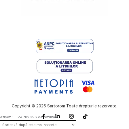
Copyright © 2026 Sartorom Toate drepturile rezervate.
Sortat
Afișez 1 - 24 din 396 de rezultate
după