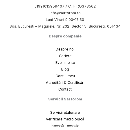
J1991015959407 / C.I.F RO378562
info@sartorom.ro
Luni-Vineri 9:00-17:30
Sos. Bucuresti – Magurele, Nr. 232, Sector 5, Bucuresti, 051434
Despre companie
Despre noi
Cariere
Evenimente
Blog
Contul meu
Acreditări & Certificări
Contact
Servicii Sartorom
Servicii etalonare
Verificare metrologică
Încercări cereale