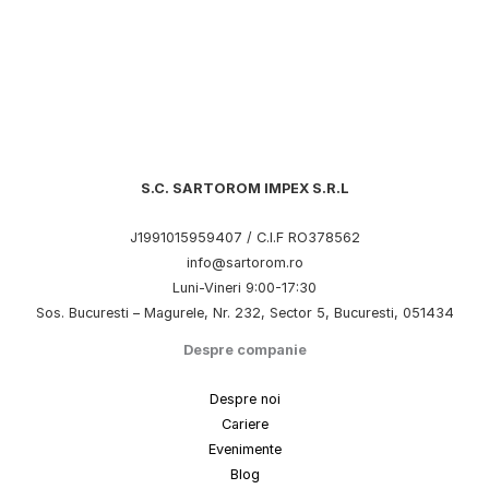
S.C. SARTOROM IMPEX S.R.L
J1991015959407 / C.I.F RO378562
info@sartorom.ro
Luni-Vineri 9:00-17:30
Sos. Bucuresti – Magurele, Nr. 232, Sector 5, Bucuresti, 051434
Despre companie
Despre noi
Cariere
Evenimente
Blog