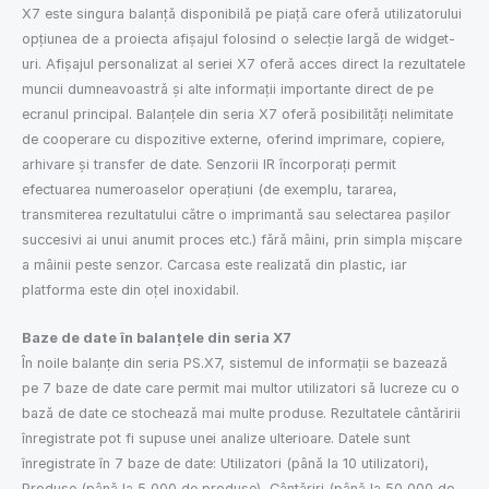
X7 este singura balanță disponibilă pe piață care oferă utilizatorului
opțiunea de a proiecta afișajul folosind o selecție largă de widget-
uri. Afișajul personalizat al seriei X7 oferă acces direct la rezultatele
muncii dumneavoastră și alte informații importante direct de pe
ecranul principal. Balanțele din seria X7 oferă posibilități nelimitate
de cooperare cu dispozitive externe, oferind imprimare, copiere,
arhivare și transfer de date. Senzorii IR încorporați permit
efectuarea numeroaselor operațiuni (de exemplu, tararea,
transmiterea rezultatului către o imprimantă sau selectarea pașilor
succesivi ai unui anumit proces etc.) fără mâini, prin simpla mișcare
a mâinii peste senzor. Carcasa este realizată din plastic, iar
platforma este din oțel inoxidabil.
Baze de date în balanțele din seria X7
În noile balanțe din seria PS.X7, sistemul de informații se bazează
pe 7 baze de date care permit mai multor utilizatori să lucreze cu o
bază de date ce stochează mai multe produse. Rezultatele cântăririi
înregistrate pot fi supuse unei analize ulterioare. Datele sunt
înregistrate în 7 baze de date: Utilizatori (până la 10 utilizatori),
Produse (până la 5 000 de produse), Cântăriri (până la 50 000 de