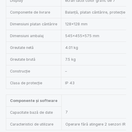
Display
ecran tactil color grafic de 7″
Componente de livrare
Balanță, platan cântărire, protecție î
Dimensiuni platan cântărire
128×128 mm
Dimensiuni ambalaj
545×455×575 mm
Greutate netă
4.01 kg
Greutate brută
7.5 kg
Construcție
–
Clasa de protecție
IP 43
Componente și software
7
Capacitate bază de date
Caracteristici de utilizare
Operare fără atingere 2 senzori IR