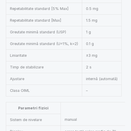
Repetabilitate standard [5% Max]
0.5 mg
Repetabilitate standard [Max]
1.5 mg
Greutate minimă standard (USP)
1 g
Greutate minimă standard (U=1%, k=2)
0.1 g
Liniaritate
±3 mg
Timp de stabilizare
2 s
Ajustare
internă (automată)
Clasa OIML
–
Parametri fizici
manual
Sistem de nivelare