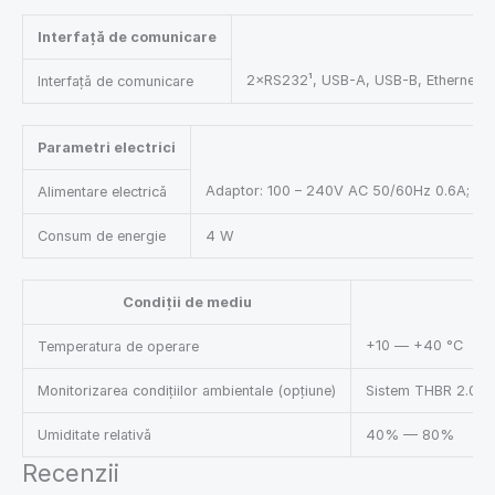
Interfață de comunicare
2×RS232¹, USB-A, USB-B, Ethernet, 
Interfață de comunicare
Parametri electrici
Adaptor: 100 – 240V AC 50/60Hz 0.6A; 12V
Alimentare electrică
Consum de energie
4 W
Condiții de mediu
+10 — +40 °C
Temperatura de operare
Monitorizarea condițiilor ambientale (opțiune)
Sistem THBR 2.0, 
Umiditate relativă
40% — 80%
Recenzii