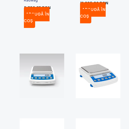
Radwag
11,625.20
RON
5,736.85
RON
ADAUGĂ ÎN
ADAUGĂ ÎN
COȘ
COȘ