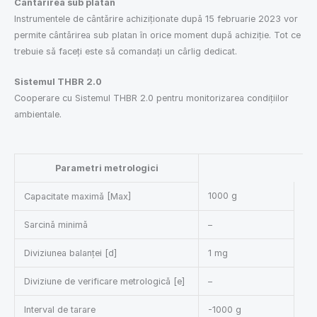
Cântărirea sub platan
Instrumentele de cântărire achiziționate după 15 februarie 2023 vor
permite cântărirea sub platan în orice moment după achiziție. Tot ce
trebuie să faceți este să comandați un cârlig dedicat.
Sistemul THBR 2.0
Cooperare cu Sistemul THBR 2.0 pentru monitorizarea condițiilor
ambientale.
Parametri metrologici
1000 g
Capacitate maximă [Max]
Sarcină minimă
–
Diviziunea balanței [d]
1 mg
Diviziune de verificare metrologică [e]
–
Interval de tarare
-1000 g