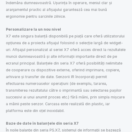
îndemâna dumneavoastră. Ușurința în operare, meniul clar și
aranjamentul practic al afișajului garantează cea mai bună
ergonomie pentru sarcinile zilnice.
Personalizare la un nou nivel
X7 este singura balanță disponibilă pe piață care oferă utilizatorului
opțiunea de a proiecta afișajul folosind o selecție largă de widget-
uri. Afișajul personalizat al seriei X7 oferă acces direct la rezultatele
muncii dumneavoastră și alte informații importante direct de pe
ecranul principal. Balanțele din seria X7 oferă posibilități nelimitate
de cooperare cu dispozitive externe, oferind imprimare, copiere,
arhivare și transfer de date. Senzorii IR încorporați permit
efectuarea numeroaselor operațiuni (de exemplu, tararea,
transmiterea rezultatului către o imprimantă sau selectarea pașilor
succesivi ai unui anumit proces etc.) fără mâini, prin simpla mișcare
a mâinii peste senzor. Carcasa este realizată din plastic, iar
platforma este din oțel inoxidabil.
Baze de date în balanțele din seria X7
În noile balanțe din seria PS.X7, sistemul de informații se bazează