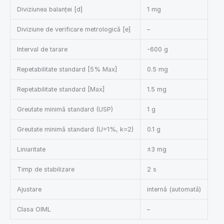
Diviziunea balanței [d]
1 mg
Diviziune de verificare metrologică [e]
–
Interval de tarare
-600 g
Repetabilitate standard [5% Max]
0.5 mg
Repetabilitate standard [Max]
1.5 mg
Greutate minimă standard (USP)
1 g
Greutate minimă standard (U=1%, k=2)
0.1 g
Liniaritate
±3 mg
Timp de stabilizare
2 s
Ajustare
internă (automată)
Clasa OIML
–