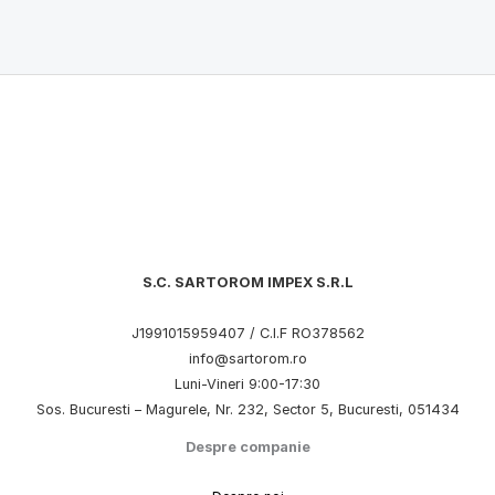
S.C. SARTOROM IMPEX S.R.L
J1991015959407 / C.I.F RO378562
info@sartorom.ro
Luni-Vineri 9:00-17:30
Sos. Bucuresti – Magurele, Nr. 232, Sector 5, Bucuresti, 051434
Despre companie