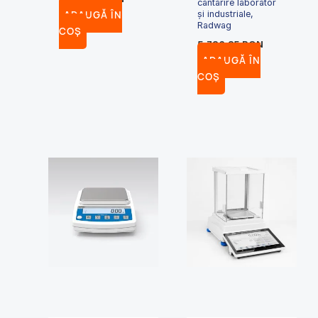
cântarire laborator
ADAUGĂ ÎN
și industriale,
Radwag
COȘ
5,736.85
RON
ADAUGĂ ÎN
COȘ