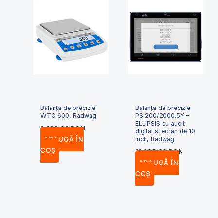
Balanță de precizie
Balanța de precizie
WTC 600, Radwag
PS 200/2000.5Y –
ELLIPSIS cu audit
1,420.03
RON
digital și ecran de 10
ADAUGĂ ÎN
inch, Radwag
COȘ
11,625.20
RON
ADAUGĂ ÎN
COȘ