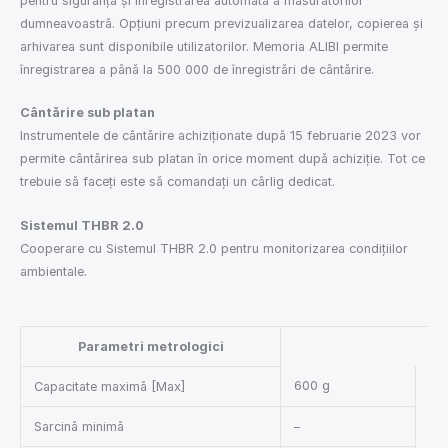
pentru siguranța și înregistrarea automată a măsurătorilor
dumneavoastră. Opțiuni precum previzualizarea datelor, copierea și
arhivarea sunt disponibile utilizatorilor. Memoria ALIBI permite
înregistrarea a până la 500 000 de înregistrări de cântărire.
Cântărire sub platan
Instrumentele de cântărire achiziționate după 15 februarie 2023 vor
permite cântărirea sub platan în orice moment după achiziție. Tot ce
trebuie să faceți este să comandați un cârlig dedicat.
Sistemul THBR 2.0
Cooperare cu Sistemul THBR 2.0 pentru monitorizarea condițiilor
ambientale.
Parametri metrologici
600 g
Capacitate maximă [Max]
Sarcină minimă
–