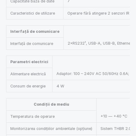
7
Capacitate bază de date
Caracteristici de utilizare
Operare fără atingere 2 senzori IR
Interfață de comunicare
2×RS232¹, USB-A, USB-B, Ethernet, 
Interfață de comunicare
Parametri electrici
Adaptor: 100 – 240V AC 50/60Hz 0.6A; 12V
Alimentare electrică
Consum de energie
4 W
Condiții de mediu
+10 — +40 °C
Temperatura de operare
Monitorizarea condițiilor ambientale (opțiune)
Sistem THBR 2.0, 