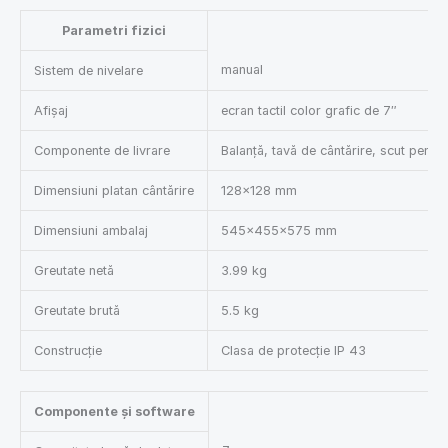
Parametri fizici
manual
Sistem de nivelare
Afișaj
ecran tactil color grafic de 7″
Componente de livrare
Balanță, tavă de cântărire, scut pent
Dimensiuni platan cântărire
128×128 mm
Dimensiuni ambalaj
545×455×575 mm
Greutate netă
3.99 kg
Greutate brută
5.5 kg
Construcție
Clasa de protecție IP 43
Componente și software