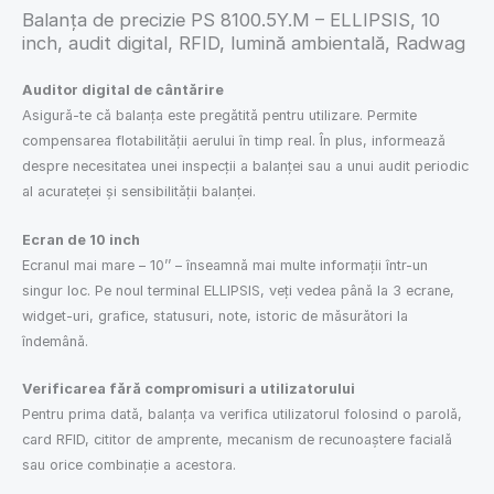
Balanța de precizie PS 8100.5Y.M – ELLIPSIS, 10
inch, audit digital, RFID, lumină ambientală, Radwag
Auditor digital de cântărire
Asigură-te că balanța este pregătită pentru utilizare. Permite
compensarea flotabilității aerului în timp real. În plus, informează
despre necesitatea unei inspecții a balanței sau a unui audit periodic
al acurateței și sensibilității balanței.
Ecran de 10 inch
Ecranul mai mare – 10’’ – înseamnă mai multe informații într-un
singur loc. Pe noul terminal ELLIPSIS, veți vedea până la 3 ecrane,
widget-uri, grafice, statusuri, note, istoric de măsurători la
îndemână.
Verificarea fără compromisuri a utilizatorului
Pentru prima dată, balanța va verifica utilizatorul folosind o parolă,
card RFID, cititor de amprente, mecanism de recunoaștere facială
sau orice combinație a acestora.