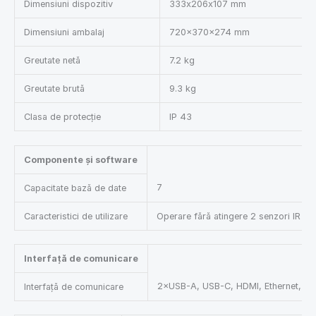
Dimensiuni dispozitiv
333x206x107 mm
Dimensiuni ambalaj
720×370×274 mm
Greutate netă
7.2 kg
Greutate brută
9.3 kg
Clasa de protecție
IP 43
Componente și software
7
Capacitate bază de date
Caracteristici de utilizare
Operare fără atingere 2 senzori IR
Interfață de comunicare
2×USB-A, USB-C, HDMI, Ethernet, Wi
Interfață de comunicare