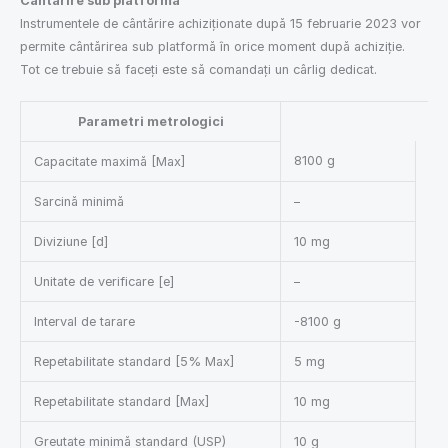
Cântărire sub platformă
Instrumentele de cântărire achiziționate după 15 februarie 2023 vor
permite cântărirea sub platformă în orice moment după achiziție.
Tot ce trebuie să faceți este să comandați un cârlig dedicat.
Parametri metrologici
8100 g
Capacitate maximă [Max]
Sarcină minimă
–
Diviziune [d]
10 mg
Unitate de verificare [e]
–
Interval de tarare
-8100 g
Repetabilitate standard [5% Max]
5 mg
Repetabilitate standard [Max]
10 mg
Greutate minimă standard (USP)
10 g