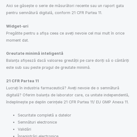
Aici se găsește o serie de măsurători recente sau un raport gata
pentru semnătură digitală, conform 21 CFR Partea 11.
Widget-uri
Pregătite pentru a afișa ceea ce aveți nevoie cel mai mult în orice
moment dat.
Greutate minimă inteligentă
Balanța afișează dacă valoarea greutății pe care doriți să o cântăriți
este sub sau peste pragul de greutate minimă.
21 CFR Partea 11
Lucrați în industria farmaceutică? Aveți nevoie de o semnătură
digitală? Oferim balanța de laborator care, ca unitate independentă,
îndeplinește pe deplin cerințele 21 CFR Partea 11/ EU GMP Anexa 11.
Securitate completă a datelor
Semnături electronice
Validări
Înregistrări electronice