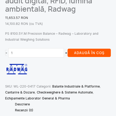
audit digital, RFID, lumină
ambientală, Radwag
11,653.57
RON
14,100.82
RON
(cu TVA)
PS 8100.5Y.M Precision Balance – Radwag – Laboratory and
Industrial Weighing Solutions
-
+
ADAUGĂ ÎN COȘ
SKU:
WL-220-0417
Categorii:
Balante Industriale & Platforme
,
Cantarire & Dozare
,
Checkweighere & Sisteme Automate
,
Echipamente Laborator General & Pharma
Descriere
Recenzii (0)