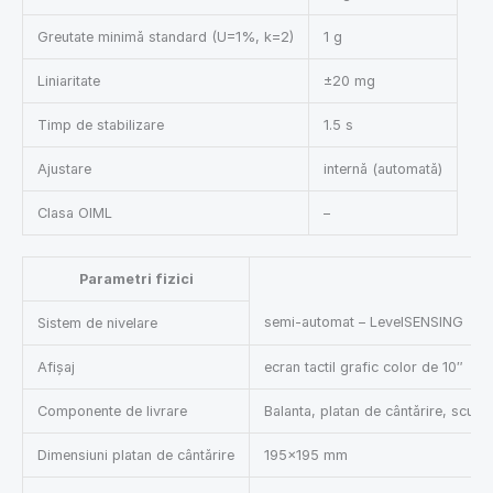
Greutate minimă standard (U=1%, k=2)
1 g
Liniaritate
±20 mg
Timp de stabilizare
1.5 s
Ajustare
internă (automată)
Clasa OIML
–
Parametri fizici
semi-automat – LevelSENSING
Sistem de nivelare
Afișaj
ecran tactil grafic color de 10″
Componente de livrare
Balanta, platan de cântărire, scut p
Dimensiuni platan de cântărire
195×195 mm