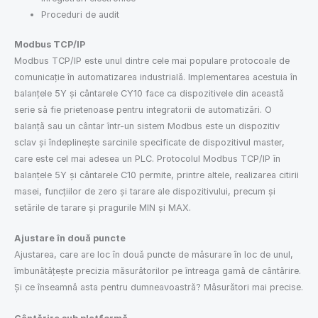
Proceduri de audit
Modbus TCP/IP
Modbus TCP/IP este unul dintre cele mai populare protocoale de
comunicație în automatizarea industrială. Implementarea acestuia în
balanțele 5Y și cântarele CY10 face ca dispozitivele din această
serie să fie prietenoase pentru integratorii de automatizări. O
balanță sau un cântar într-un sistem Modbus este un dispozitiv
sclav și îndeplinește sarcinile specificate de dispozitivul master,
care este cel mai adesea un PLC. Protocolul Modbus TCP/IP în
balanțele 5Y și cântarele C10 permite, printre altele, realizarea citirii
masei, funcțiilor de zero și tarare ale dispozitivului, precum și
setările de tarare și pragurile MIN și MAX.
Ajustare în două puncte
Ajustarea, care are loc în două puncte de măsurare în loc de unul,
îmbunătățește precizia măsurătorilor pe întreaga gamă de cântărire.
Și ce înseamnă asta pentru dumneavoastră? Măsurători mai precise.