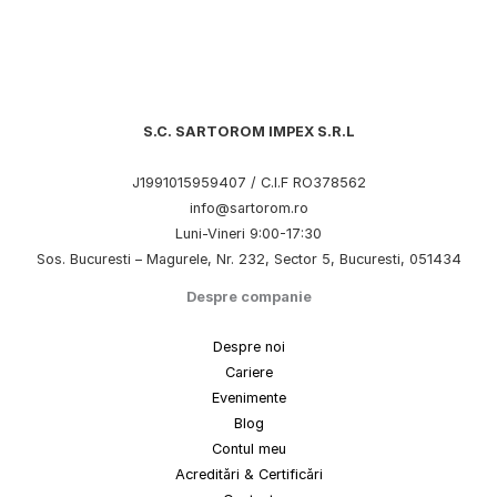
S.C. SARTOROM IMPEX S.R.L
J1991015959407 / C.I.F RO378562
info@sartorom.ro
Luni-Vineri 9:00-17:30
Sos. Bucuresti – Magurele, Nr. 232, Sector 5, Bucuresti, 051434
Despre companie
Despre noi
Cariere
Evenimente
Blog
Contul meu
Acreditări & Certificări