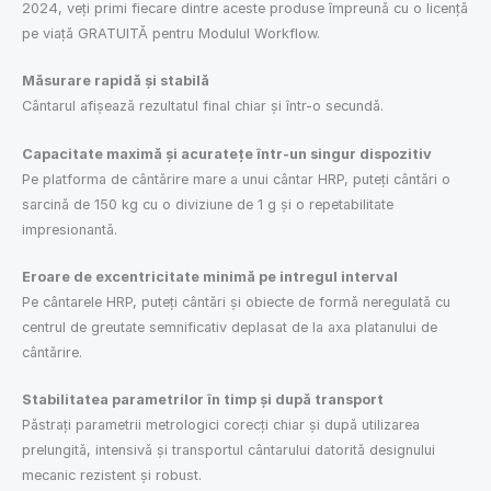
2024, veți primi fiecare dintre aceste produse împreună cu o licență
pe viață GRATUITĂ pentru Modulul Workflow.
Măsurare rapidă și stabilă
Cântarul afișează rezultatul final chiar și într-o secundă.
Capacitate maximă și acuratețe într-un singur dispozitiv
Pe platforma de cântărire mare a unui cântar HRP, puteți cântări o
sarcină de 150 kg cu o diviziune de 1 g și o repetabilitate
impresionantă.
Eroare de excentricitate minimă pe intregul interval
Pe cântarele HRP, puteți cântări și obiecte de formă neregulată cu
centrul de greutate semnificativ deplasat de la axa platanului de
cântărire.
Stabilitatea parametrilor în timp și după transport
Păstrați parametrii metrologici corecți chiar și după utilizarea
prelungită, intensivă și transportul cântarului datorită designului
mecanic rezistent și robust.