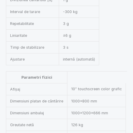
Interval de tarare
-300 kg
Repetabilitate
3 g
Liniaritate
±6 g
Timp de stabilizare
3 s
Ajustare
internă (automată)
Parametri fizici
10″ touchscreen color grafic
Afișaj
Dimensiuni platan de cântărire
1000×800 mm
Dimensiuni ambalaj
1000×1200×666 mm
Greutate netă
126 kg