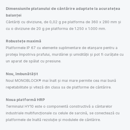
Dimensiunile platanului de cântărire adaptate la acuratețea
balanței
Cântăriți cu diviziune, de 0,02 g pe platforma de 360 x 280 mm și
cu o diviziune de 20 g pe platforma de 1.250 x 1.000 mm.
Robustețe
maximă
Platformele IP 67 cu elemente suplimentare de etanșare pentru a
proteja împotriva prafului, murdăriei și umidității și pot fi curățate cu
un aparat de spălat cu presiune.
Nou,
î
mbunătățit
Noul MONOBLOCK® mai înalt și mai mare permite cea mai bună
repetabilitate și viteză din clasa sa de platforme de cântărire.
Noua platformă HRP
Terminalul HY10 este o componentă constructivă a cântarelor
industriale multifuncționale cu celule de sarcină, se conectează cu
platformele de înaltă rezoluție și modulele de cântărire.