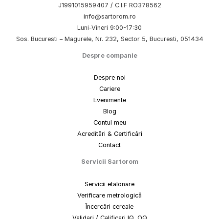
J1991015959407 / C.I.F RO378562
info@sartorom.ro
Luni-Vineri 9:00-17:30
Sos. Bucuresti – Magurele, Nr. 232, Sector 5, Bucuresti, 051434
Despre companie
Despre noi
Cariere
Evenimente
Blog
Contul meu
Acreditări & Certificări
Contact
Servicii Sartorom
Servicii etalonare
Verificare metrologică
Încercări cereale
Validari / Calificari IQ, OQ