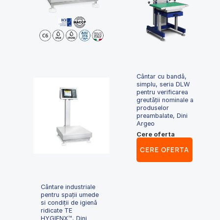
Cântar cu bandă,
simplu, seria DLW
pentru verificarea
greutății nominale a
produselor
preambalate, Dini
Argeo
Cere oferta
CERE OFERTA
Cântare industriale
pentru spații umede
si condiții de igienă
ridicate TE
HYGIENX™, Dini