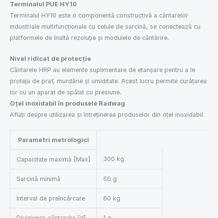
Terminalul PUE HY10
Terminalul HY10 este o componentă constructivă a cântarelor
industriale multifuncționale cu celule de sarcină, se conectează cu
platformele de înaltă rezoluție și modulele de cântărire.
Nivel ridicat de protecție
Cântarele HRP au elemente suplimentare de etanșare pentru a le
proteja de praf, murdărie și umiditate. Acest lucru permite curățarea
lor cu un aparat de spălat cu presiune.
Oțel inoxidabil în produsele Radwag
Aflați despre utilizarea și întreținerea produselor din oțel inoxidabil.
Parametri metrologici
300 kg
Capacitate maximă [Max]
Sarcină minimă
50 g
Interval de preîncărcare
60 kg
Diviziunea cântarului [d]
1 g