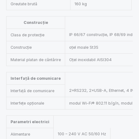
Greutate brută
160 kg
Construcție
IP 66/67 construcție, IP 68/69 indica
Clasa de protecție
Construcție
oțel moale St3S
Material platan de cântărire
Oțel inoxidabil AISI304
Interfață de comunicare
2×RS232, 2×USB-A, Ethernet, 4 IN / 4
Interfață de comunicare
Interfețe opționale
modul Wi-Fi® 802.11 b/g/n, modul P
Parametri electrici
100 – 240 V AC 50/60 Hz
Alimentare