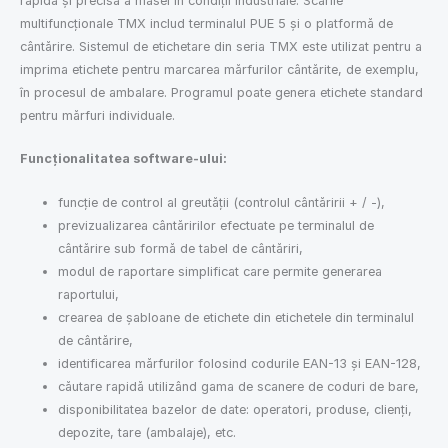
rapidă și precisă a masei în condiții industriale. Scările
multifuncționale TMX includ terminalul PUE 5 și o platformă de
cântărire. Sistemul de etichetare din seria TMX este utilizat pentru a
imprima etichete pentru marcarea mărfurilor cântărite, de exemplu,
în procesul de ambalare. Programul poate genera etichete standard
pentru mărfuri individuale.
Funcționalitatea software-ului:
funcție de control al greutății (controlul cântăririi + / -),
previzualizarea cântăririlor efectuate pe terminalul de
cântărire sub formă de tabel de cântăriri,
modul de raportare simplificat care permite generarea
raportului,
crearea de șabloane de etichete din etichetele din terminalul
de cântărire,
identificarea mărfurilor folosind codurile EAN-13 și EAN-128,
căutare rapidă utilizând gama de scanere de coduri de bare,
disponibilitatea bazelor de date: operatori, produse, clienți,
depozite, tare (ambalaje), etc.