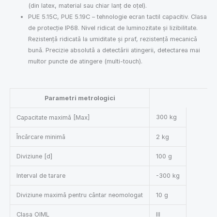
(din latex, material sau chiar lanț de oțel).
PUE 5.15C, PUE 5.19C – tehnologie ecran tactil capacitiv. Clasa
de protecție IP68. Nivel ridicat de luminozitate și lizibilitate.
Rezistență ridicată la umiditate și praf, rezistență mecanică
bună. Precizie absolută a detectării atingerii, detectarea mai
multor puncte de atingere (multi-touch).
Parametri metrologici
300 kg
Capacitate maximă [Max]
Încărcare minimă
2 kg
Diviziune [d]
100 g
Interval de tarare
-300 kg
Diviziune maximă pentru cântar neomologat
10 g
Clasa OIML
III