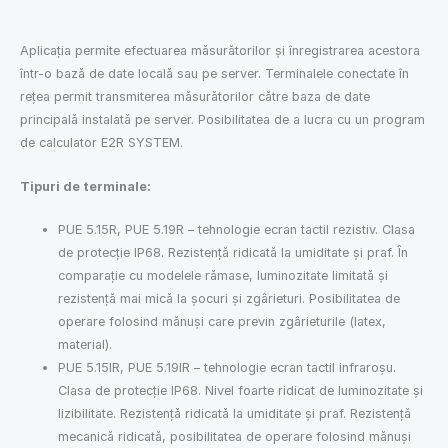
Aplicația permite efectuarea măsurătorilor și înregistrarea acestora
într-o bază de date locală sau pe server. Terminalele conectate în
rețea permit transmiterea măsurătorilor către baza de date
principală instalată pe server. Posibilitatea de a lucra cu un program
de calculator E2R SYSTEM.
Tipuri de terminale:
PUE 5.15R, PUE 5.19R – tehnologie ecran tactil rezistiv. Clasa
de protecție IP68. Rezistență ridicată la umiditate și praf. În
comparație cu modelele rămase, luminozitate limitată și
rezistență mai mică la șocuri și zgârieturi. Posibilitatea de
operare folosind mănuși care previn zgârieturile (latex,
material).
PUE 5.15IR, PUE 5.19IR – tehnologie ecran tactil infraroșu.
Clasa de protecție IP68. Nivel foarte ridicat de luminozitate și
lizibilitate. Rezistență ridicată la umiditate și praf. Rezistență
mecanică ridicată, posibilitatea de operare folosind mănuși