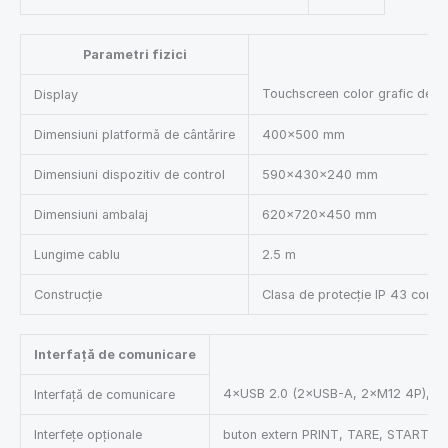
Parametri fizici
Touchscreen color grafic de 15
Display
Dimensiuni platformă de cântărire
400×500 mm
Dimensiuni dispozitiv de control
590×430×240 mm
Dimensiuni ambalaj
620×720×450 mm
Lungime cablu
2.5 m
Construcție
Clasa de protecție IP 43 constr
Interfață de comunicare
4×USB 2.0 (2×USB-A, 2×M12 4P), Ethe
Interfață de comunicare
Interfețe opționale
buton extern PRINT, TARE, START – es