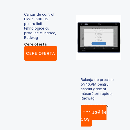
Cântar de control
DWR 1500 H2
pentru linii
tehnologice cu
produse cilindrice,
Radwag
Cere oferta
CERE OFERTA
Balanța de precizie
5Y.10.PM pentru
sarcini grele și
măsurători rapide,
Radwag
21,129.80
RON
ADAUGĂ ÎN
COȘ