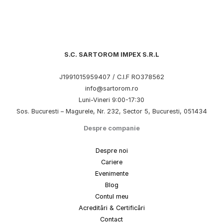
S.C. SARTOROM IMPEX S.R.L
J1991015959407 / C.I.F RO378562
info@sartorom.ro
Luni-Vineri 9:00-17:30
Sos. Bucuresti – Magurele, Nr. 232, Sector 5, Bucuresti, 051434
Despre companie
Despre noi
Cariere
Evenimente
Blog
Contul meu
Acreditări & Certificări
Contact