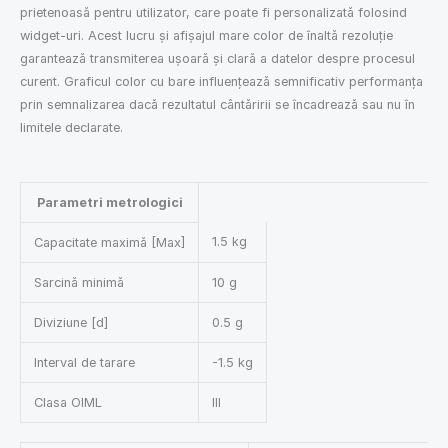
prietenoasă pentru utilizator, care poate fi personalizată folosind
widget-uri. Acest lucru și afișajul mare color de înaltă rezoluție
garantează transmiterea ușoară și clară a datelor despre procesul
curent. Graficul color cu bare influențează semnificativ performanța
prin semnalizarea dacă rezultatul cântăririi se încadrează sau nu în
limitele declarate.
Parametri metrologici
1.5 kg
Capacitate maximă [Max]
Sarcină minimă
10 g
Diviziune [d]
0.5 g
Interval de tarare
-1.5 kg
Clasa OIML
III