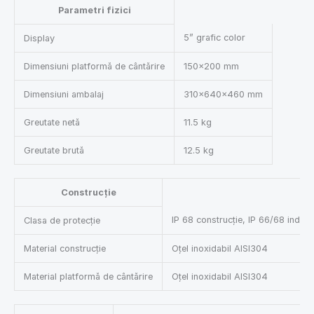
Parametri fizici
5” grafic color
Display
Dimensiuni platformă de cântărire
150×200 mm
Dimensiuni ambalaj
310×640×460 mm
Greutate netă
11.5 kg
Greutate brută
12.5 kg
Construcție
IP 68 construcție, IP 66/68 indica
Clasa de protecție
Material construcție
Oțel inoxidabil AISI304
Material platformă de cântărire
Oțel inoxidabil AISI304