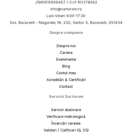
J1991015959407 / C.I.F RO378562
info@sartorom.ro
Luni-Vineri 9:00-17:30
Sos. Bucuresti – Magurele, Nr. 232, Sector 5, Bucuresti, 051434
Despre companie
Despre noi
Cariere
Evenimente
Blog
Contul meu
Acreditări & Certificări
Contact
Servicii Sartorom
Servicii etalonare
Verificare metrologică
Încercări cereale
Validari / Calificari IQ, OQ