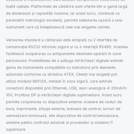
înaltă calitate. Platformele de cântărire sunt oferite într-o gamă largă
de dimensiuni și capacități maxime, iar acest lucru, combinat cu
parametrii metrologici excelenți, permite selectarea ușoară a unui
instrument care să îndeplinească cele mai exigente cerințe.
Versiunea standard a cântarului este echipată cu 2 interfețe de
comunicație RS232 intrinsec sigure și cu o interfață RS485. Acestea
facilitează cooperarea cu echipamente destinate operării în zone
periculoase. Posibilitatea de a adăuga intrări/ieșiri digitale extinde
gama de instrumente compatibile cu indicatorul prin elemente
automate conforme cu directiva ATEX. Clienții mai exigenți pot
utiliza modulul IM01.EX, instalat în zona sigură, care extinde
conectorii disponibili prin Ethernet, USB, ieșiri analogice 4-20mA/0-
10V, Profibus DP și intrări/ieșiri digitale suplimentare. Acest lucru
permite cooperarea cu dispozitive externe: scanere de coduri de
bare, imprimante, afișaje externe, butoane de control, turnuri de
semnalizare luminoasă, alte dispozitive de control/semnalizare,
sisteme pentru controlul automat al proceselor și sisteme IT
superioare.