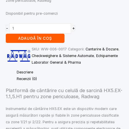
zone periculoase, Radwag
Disponibil pentru pre-comenzi
-
+
ADAUGĂ ÎN COȘ
SKU:
WW-006-0017
Categorii:
Cantarire & Dozare
,
Checkweighere & Sisteme Automate
,
Echipamente
Laborator General & Pharma
Descriere
Recenzii (0)
Platformă de cântărire cu celulă de sarcină HX5.EX-
1.1,5.H1 pentru zone periculoase, Radwag
Instrumentul de cântărire HX5.EX este un dispozitiv modern care
asigură măsurători rapide și fiabile în zone periculoase clasificate
ca zone 1/21 și 2/22. Pentru a asigura precizia și repetabilitatea
excelentă a măsurătorilor, sunt utilizate componente electronice de