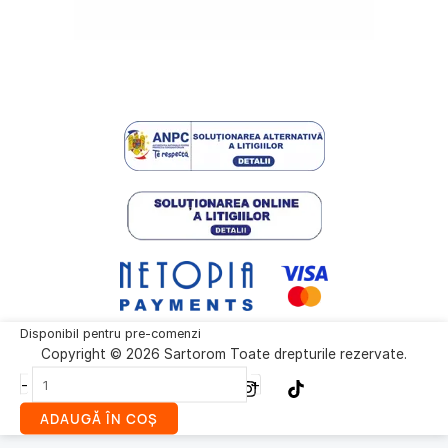
Cantitate
Disponibil pentru pre-comenzi
Copyright © 2026 Sartorom Toate drepturile rezervate.
Platformă
de
-
+
cântărire
ADAUGĂ ÎN COȘ
cu
celulă