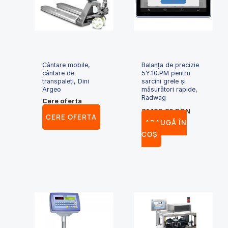
Cântare mobile,
Balanța de precizie
cântare de
5Y.10.PM pentru
transpaleți, Dini
sarcini grele și
Argeo
măsurători rapide,
Radwag
Cere oferta
21,129.80
RON
CERE OFERTA
ADAUGĂ ÎN
COȘ