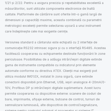
1/21 și 2/22. Pentru a asigura precizia și repetabilitatea excelentă a
măsurătorilor, sunt utilizate componente electronice de înaltă
calitate. Platformele de cântărire sunt oferite într-o gamă largă de
dimensiuni și capacități maxime, aceasta combinată cu parametrii
metrologici excelenți permite selectarea ușoară a unui instrument
care îndeplinește cele mai exigente cerințe.
Versiunea standard a cântarului este echipată cu 2 interfețe de
comunicație RS232 intrinsec sigure și cu o interfață RS485. Acestea
facilitează cooperarea cu echipamente destinate funcționării în zone
periculoase. Posibilitatea de a adăuga intrări/ieșiri digitale extinde
gama de instrumente compatibile cu indicatorul prin elemente
automate conforme cu directiva ATEX. Clienții mai exigenți pot
utiliza modulul IM01.EX, instalat în zona sigură, care extinde
conectorii disponibili prin Ethernet, USB, ieșiri analogice 4-20mA/0-
10V, Profibus DP și intrări/ieșiri digitale suplimentare. Acest lucru
permite cooperarea cu dispozitive externe: scanere de coduri de
bare, imprimante, afișaje externe, butoane de control, turnuri de
semnalizare luminoasă, alte dispozitive de control/segnalizare,
sisteme pentru controlul automat al proceselor și sisteme IT