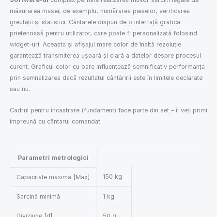
măsurarea masei, de exemplu, numărarea pieselor, verificarea
greutății și statistici. Cântarele dispun de o interfață grafică
prietenoasă pentru utilizator, care poate fi personalizată folosind
widget-uri. Aceasta și afișajul mare color de înaltă rezoluție
garantează transmiterea ușoară și clară a datelor despre procesul
curent. Graficul color cu bare influențează semnificativ performanța
prin semnalizarea dacă rezultatul cântăririi este în limitele declarate
sau nu.
Cadrul pentru încastrare (fundament) face parte din set – îl veți primi
împreună cu cântarul comandat.
Parametri metrologici
150 kg
Capacitate maximă [Max]
Sarcină minimă
1 kg
Diviziune [d]
50 g