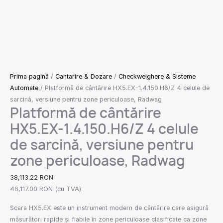
Prima pagină
/
Cantarire & Dozare
/
Checkweighere & Sisteme
Automate
/ Platformă de cântărire HX5.EX-1.4.150.H6/Z 4 celule de
sarcină, versiune pentru zone periculoase, Radwag
Platformă de cântărire
HX5.EX-1.4.150.H6/Z 4 celule
de sarcină, versiune pentru
zone periculoase, Radwag
38,113.22
RON
46,117.00
RON
(cu TVA)
Scara HX5.EX este un instrument modern de cântărire care asigură
măsurători rapide și fiabile în zone periculoase clasificate ca zone