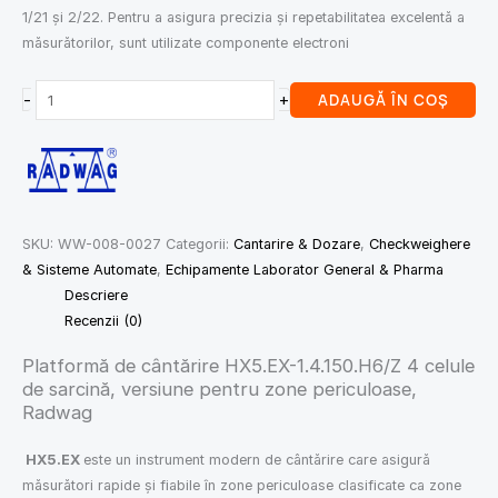
1/21 și 2/22. Pentru a asigura precizia și repetabilitatea excelentă a
măsurătorilor, sunt utilizate componente electroni
-
+
ADAUGĂ ÎN COȘ
SKU:
WW-008-0027
Categorii:
Cantarire & Dozare
,
Checkweighere
& Sisteme Automate
,
Echipamente Laborator General & Pharma
Descriere
Recenzii (0)
Platformă de cântărire HX5.EX-1.4.150.H6/Z 4 celule
de sarcină, versiune pentru zone periculoase,
Radwag
HX5.EX
este un instrument modern de cântărire care asigură
măsurători rapide și fiabile în zone periculoase clasificate ca zone