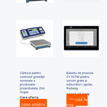
Cântare pentru
Balanța de precizie
controlul greutăţii
5Y.10.PM pentru
nominale a
sarcini grele și
produselor
măsurători rapide,
preambalate, Dini
Radwag
Argeo
21,129.80
RON
Cere oferta
ADAUGĂ ÎN
CERE OFERTA
COȘ