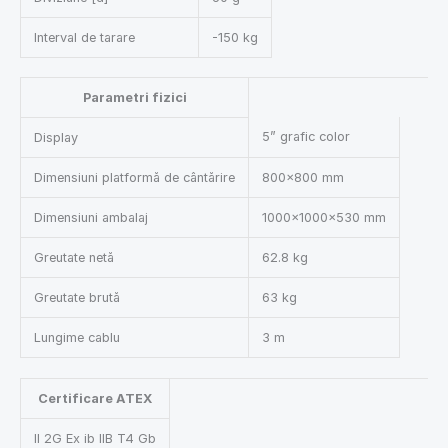
Interval de tarare
-150 kg
Parametri fizici
5” grafic color
Display
Dimensiuni platformă de cântărire
800×800 mm
Dimensiuni ambalaj
1000×1000×530 mm
Greutate netă
62.8 kg
Greutate brută
63 kg
Lungime cablu
3 m
Certificare ATEX
II 2G Ex ib IIB T4 Gb