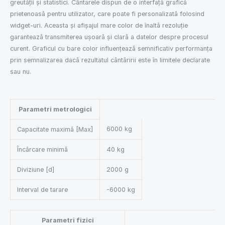
greutății și statistici. Cântarele dispun de o interfață grafică
prietenoasă pentru utilizator, care poate fi personalizată folosind
widget-uri. Aceasta și afișajul mare color de înaltă rezoluție
garantează transmiterea ușoară și clară a datelor despre procesul
curent. Graficul cu bare color influențează semnificativ performanța
prin semnalizarea dacă rezultatul cântăririi este în limitele declarate
sau nu.
Parametri metrologici
6000 kg
Capacitate maximă [Max]
Încărcare minimă
40 kg
Diviziune [d]
2000 g
Interval de tarare
-6000 kg
Parametri fizici