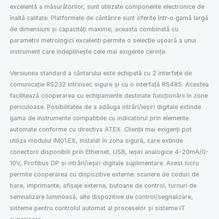
excelentă a măsurătorilor, sunt utilizate componente electronice de
înaltă calitate. Platformele de cântărire sunt oferite într-o gamă largă
de dimensiuni și capacități maxime, aceasta combinată cu
parametrii metrologici excelenți permite o selecție ușoară a unui
instrument care îndeplinește cele mai exigente cerințe.
Versiunea standard a cântarului este echipată cu 2 interfețe de
comunicație RS232 intrinsec sigure și cu o interfață RS485. Acestea
facilitează cooperarea cu echipamente destinate funcționării în zone
periculoase. Posibilitatea de a adăuga intrări/ieșiri digitale extinde
gama de instrumente compatibile cu indicatorul prin elemente
automate conforme cu directiva ATEX. Clienții mai exigenți pot
utiliza modulul IM01.EX, instalat în zona sigură, care extinde
conectorii disponibili prin Ethernet, USB, ieșiri analogice 4-20mA/0-
10V, Profibus DP și intrări/ieșiri digitale suplimentare. Acest lucru
permite cooperarea cu dispozitive externe: scanere de coduri de
bare, imprimante, afișaje externe, butoane de control, turnuri de
semnalizare luminoasă, alte dispozitive de control/segnalizare,
sisteme pentru controlul automat al proceselor și sisteme IT