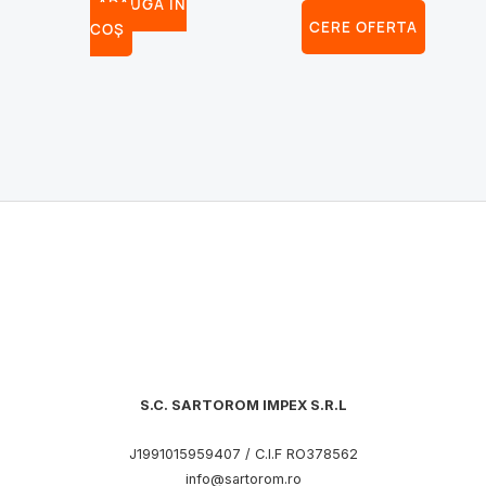
ADAUGĂ ÎN
CERE OFERTA
COȘ
S.C. SARTOROM IMPEX S.R.L
J1991015959407 / C.I.F RO378562
info@sartorom.ro