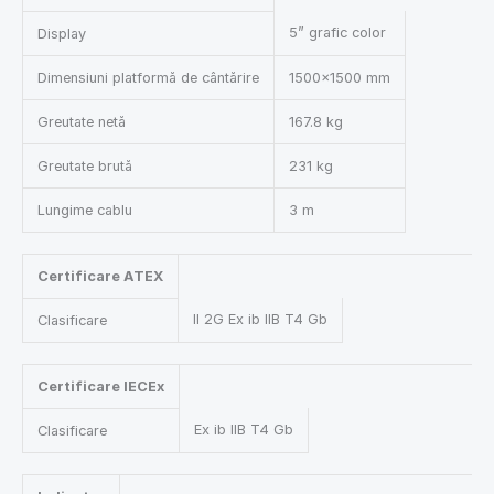
5” grafic color
Display
Dimensiuni platformă de cântărire
1500×1500 mm
Greutate netă
167.8 kg
Greutate brută
231 kg
Lungime cablu
3 m
Certificare ATEX
II 2G Ex ib IIB T4 Gb
Clasificare
Certificare IECEx
Ex ib IIB T4 Gb
Clasificare