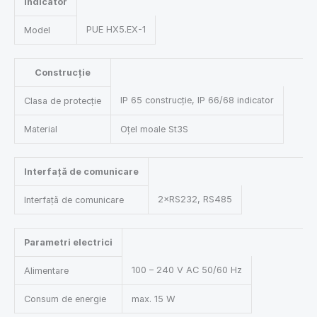
Indicator
PUE HX5.EX-1
Model
Construcție
IP 65 construcție, IP 66/68 indicator
Clasa de protecție
Material
Oțel moale St3S
Interfață de comunicare
2×RS232, RS485
Interfață de comunicare
Parametri electrici
100 – 240 V AC 50/60 Hz
Alimentare
Consum de energie
max. 15 W