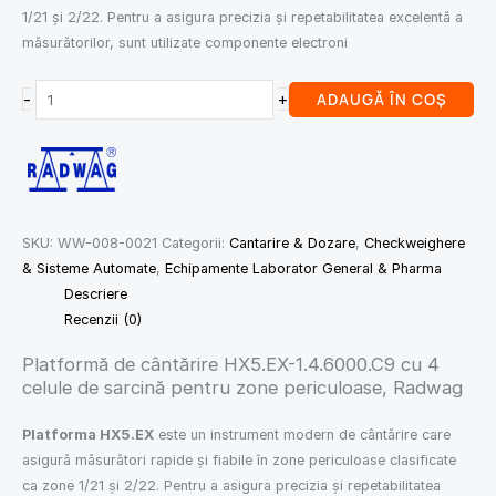
1/21 și 2/22. Pentru a asigura precizia și repetabilitatea excelentă a
măsurătorilor, sunt utilizate componente electroni
-
+
ADAUGĂ ÎN COȘ
SKU:
WW-008-0021
Categorii:
Cantarire & Dozare
,
Checkweighere
& Sisteme Automate
,
Echipamente Laborator General & Pharma
Descriere
Recenzii (0)
Platformă de cântărire HX5.EX-1.4.6000.C9 cu 4
celule de sarcină pentru zone periculoase, Radwag
Platforma HX5.EX
este un instrument modern de cântărire care
asigură măsurători rapide și fiabile în zone periculoase clasificate
ca zone 1/21 și 2/22. Pentru a asigura precizia și repetabilitatea