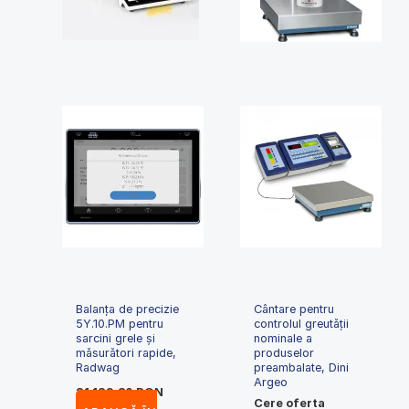
Balanța de precizie
Cântare pentru
5Y.10.PM pentru
controlul greutăţii
sarcini grele și
nominale a
măsurători rapide,
produselor
Radwag
preambalate, Dini
Argeo
21,129.80
RON
Cere oferta