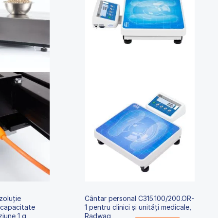
zoluție
Cântar personal C315.100/200.OR-
 capacitate
1 pentru clinici și unități medicale,
iune 1 g,
Radwag