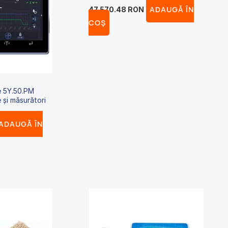
ADAUGĂ ÎN
47,570.48
RON
COȘ
e 5Y.50.PM
e și măsurători
ADAUGĂ ÎN