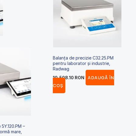
Balanța de precizie C32.25.PM
pentru laborator și industrie,
Radwag
ADAUGĂ ÎN
10,508.10
RON
COȘ
e 5Y.120.PM –
tformă mare,