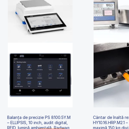
Balanța de precizie PS 8100.5Y.M
Cântar de înaltă re
– ELLIPSIS, 10 inch, audit digital,
HY10.16.HRP.M2.1 –
RFID, lumină ambientală, Radwag
maximă 150 kg,diviz