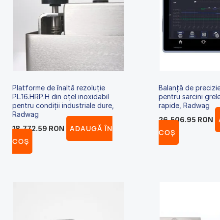
Platforme de înaltă rezoluție
Balanță de precizi
PL.16.HRP.H din oțel inoxidabil
pentru sarcini grel
pentru condiții industriale dure,
rapide, Radwag
Radwag
26,506.95
RON
ADAUGĂ ÎN
18,772.59
RON
COȘ
COȘ