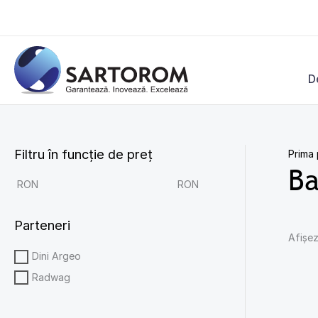
Skip
to
content
D
Filtru în funcție de preț
Prima
Ba
RON
RON
Parteneri
Afișez
Dini Argeo
Radwag