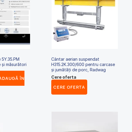
e 5Y.35.PM
Cântar aerian suspendat
e și măsurători
H315.2K.300/600 pentru carcase
și jumătăți de porc, Radwag
Cere oferta
ADAUGĂ ÎN
CERE OFERTA