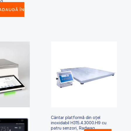
ag
ADAUGĂ ÎN
Cântar platformă din oțel
inoxidabil H315.4.3000.H9 cu
patru senzori, Radwag