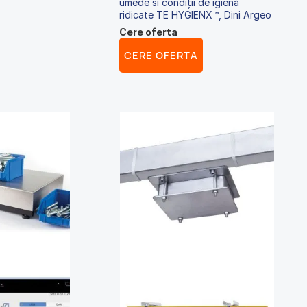
umede si condiții de igienă
ridicate TE HYGIENX™, Dini Argeo
Cere oferta
CERE OFERTA