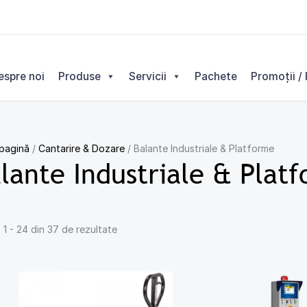
Sortat
după
cele
mai
espre noi
Produse
Servicii
Pachete
Promoții / 
recente
 pagină
/
Cantarire & Dozare
/ Balante Industriale & Platforme
lante Industriale & Plat
 1 - 24 din 37 de rezultate