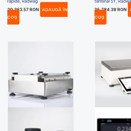
rapide, Radwag
terminal 5Y, Radw
ADAUGĂ ÎN
20,353.57
RON
35,784.38
RON
COȘ
COȘ