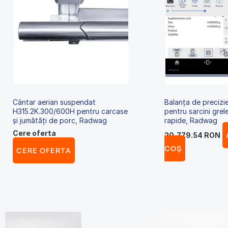
Cântar aerian suspendat
Balanța de precizi
H315.2K.300/600H pentru carcase
pentru sarcini grel
și jumătăți de porc, Radwag
rapide, Radwag
Cere oferta
20,779.54
RON
COȘ
CERE OFERTA