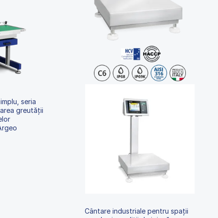
implu, seria
area greutății
elor
 Argeo
Cântare industriale pentru spații