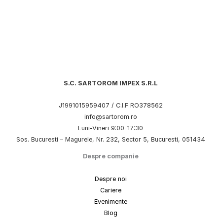
S.C. SARTOROM IMPEX S.R.L
J1991015959407 / C.I.F RO378562
info@sartorom.ro
Luni-Vineri 9:00-17:30
Sos. Bucuresti – Magurele, Nr. 232, Sector 5, Bucuresti, 051434
Despre companie
Despre noi
Cariere
Evenimente
Blog