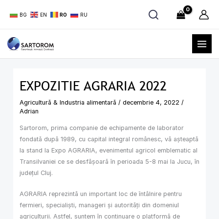
Skip
BG
EN
RO
RU
to
content
EXPOZITIE AGRARIA 2022
Agricultură & Industria alimentară
/
decembrie 4, 2022
/
Adrian
Sartorom, prima companie de echipamente de laborator
fondată după 1989, cu capital integral românesc, vă așteaptă
la stand la Expo AGRARIA, evenimentul agricol emblematic al
Transilvaniei ce se desfășoară în perioada 5-8 mai la Jucu, în
județul Cluj.
AGRARIA reprezintă un important loc de întâlnire pentru
fermieri, specialiști, manageri și autorități din domeniul
agriculturii. Astfel, suntem în continuare o platformă de