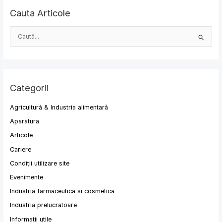
Cauta Articole
S
e
a
r
Categorii
c
h
Agricultură & Industria alimentară
f
Aparatura
o
Articole
r
Cariere
:
Condiții utilizare site
Evenimente
Industria farmaceutica si cosmetica
Industria prelucratoare
Informatii utile