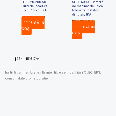
HF.Si.20.200.50-
MTT 40.10- Cameră
Fluid de încălzire
de măcinat de unică
Si200,10 kg, IKA
folosință, batător
din titan, IKA
3,207.34
RON
895.93
RON
ADAUGĂ ÎN
ADAUGĂ ÎN
COȘ
COȘ
1
2
3
4
…
15
16
17
→
hartii filtru, membrane filtrante, filtre seringa, kituri QuEChERS,
consumabile cromatografie