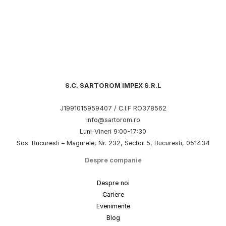
S.C. SARTOROM IMPEX S.R.L
J1991015959407 / C.I.F RO378562
info@sartorom.ro
Luni-Vineri 9:00-17:30
Sos. Bucuresti – Magurele, Nr. 232, Sector 5, Bucuresti, 051434
Despre companie
Despre noi
Cariere
Evenimente
Blog