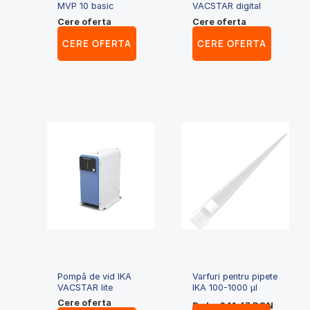
MVP 10 basic
VACSTAR digital
Cere oferta
Cere oferta
CERE OFERTA
CERE OFERTA
Acest
produs
are
mai
multe
variații.
Opțiunile
pot
fi
alese
în
pagina
Pompă de vid IKA
Varfuri pentru pipete
VACSTAR lite
IKA 100-1000 µl
produsulu
Cere oferta
De la:
641.47
RON