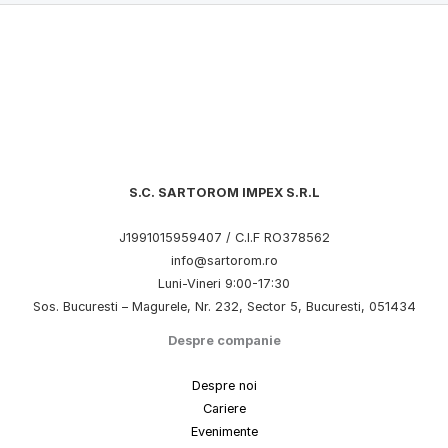
S.C. SARTOROM IMPEX S.R.L
J1991015959407 / C.I.F RO378562
info@sartorom.ro
Luni-Vineri 9:00-17:30
Sos. Bucuresti – Magurele, Nr. 232, Sector 5, Bucuresti, 051434
Despre companie
Despre noi
Cariere
Evenimente